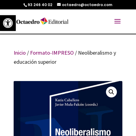
93 246 40 02
octaedro@octaedro.com
Abrir barra de herramientas
Inicio
/
Formato-IMPRESO
/ Neoliberalismo y
educación superior