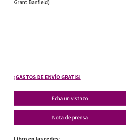
Grant Banfield)
Javier Mula-Falcón, Katia Caballero
9788419900258
9788419900265
09575-0
09575-1
¡GASTOS DE ENVÍO GRATIS!
Echa un vistazo
Nota de prensa
Libro en las redes: