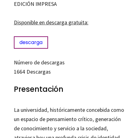
educación
EDICIÓN IMPRESA
superior
cantidad
Disponible en descarga gratuita:
descarga
Número de descargas
1664
Descargas
Presentación
La universidad, históricamente concebida como
un espacio de pensamiento crítico, generación
de conocimiento y servicio a la sociedad,
atraviesa hoy una profunda crisis de identidad.