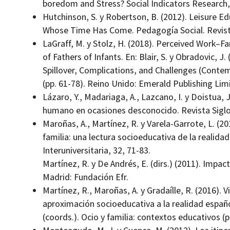
boredom and Stress? Social Indicators Research,
Hutchinson, S. y Robertson, B. (2012). Leisure E
Whose Time Has Come. Pedagogía Social. Revista 
LaGraff, M. y Stolz, H. (2018). Perceived Work–
of Fathers of Infants. En: Blair, S. y Obradovic, J
Spillover, Complications, and Challenges (Conte
(pp. 61-78). Reino Unido: Emerald Publishing Lim
Lázaro, Y., Madariaga, A., Lazcano, I. y Doistua, J
humano en ocasiones desconocido. Revista Siglo 
Maroñas, A., Martínez, R. y Varela-Garrote, L. (
familia: una lectura socioeducativa de la realida
Interuniversitaria, 32, 71-83.
Martínez, R. y De Andrés, E. (dirs.) (2011). Impacto
Madrid: Fundación Efr.
Martínez, R., Maroñas, A. y Gradaílle, R. (2016). Vi
aproximación socioeducativa a la realidad español
(coords.). Ocio y familia: contextos educativos 