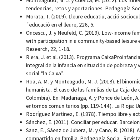
Monteagudo, M. J. y Cuenca, M. (2012). Los itiner
tendencias, retos y aportaciones. Pedagogía Socia
Morata, T. (2019). Lleure educatiu, acció sociocult
´educació en el lleure, 226, 5.
Oncescu, J. y Neufeld, C. (2019). Low-income fa
with participation in a community-based leisure 
Research, 22, 1-18.
Riera, J. et al. (2013). Programa CaixaProinfanc
integral de la infancia en situación de pobreza y 
social “la Caixa”.
Roa, A. M. y Monteagudo, M. J. (2018). El binomi
humanista. El caso de las familias de La Caja de 
Colombia). En: Madariaga, A. y Ponce de León, A. (
entornos comunitarios (pp. 119-144). La Rioja: U
Rodríguez Martínez, E. (1978). Tiempo libre y ac
Sánchez, E. (2011). Conciliar per educar. Barcelo
Sanz, E., Sáenz de Jubera, M. y Cano, R. (2018). A
compartido en familia. Pedagogía Social. Revista 