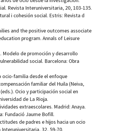
arios de ocio desde la investigación:
l. Revista Interuniversitaria, 20, 103-135.
ural i cohesión social. Estris: Revista d
milies and the positive outcomes associate
education program. Annals of Leisure
ia. Modelo de promoción y desarrollo
vulnerabilidad social. Barcelona: Obra
o ocio-familia desde el enfoque
compensación familiar del Huila (Neiva,
eds.). Ocio y participación social en
niversidad de La Rioja.
tividades extraescolares. Madrid: Anaya.
na: Fundació Jaume Bofill.
ctitudes de padres e hijos hacia un ocio
Interuniversitaria, 32, 59-70.