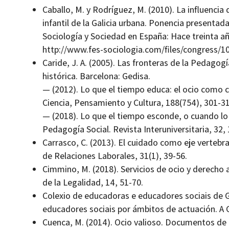
Caballo, M. y Rodríguez, M. (2010). La influencia 
infantil de la Galicia urbana. Ponencia presentad
Sociología y Sociedad en España: Hace treinta añ
http://www.fes-sociologia.com/files/congress/1
Caride, J. A. (2005). Las fronteras de la Pedagogía
histórica. Barcelona: Gedisa.
— (2012). Lo que el tiempo educa: el ocio como c
Ciencia, Pensamiento y Cultura, 188(754), 301-31
— (2018). Lo que el tiempo esconde, o cuando lo 
Pedagogía Social. Revista Interuniversitaria, 32, 
Carrasco, C. (2013). El cuidado como eje verteb
de Relaciones Laborales, 31(1), 39-56.
Cimmino, M. (2018). Servicios de ocio y derecho a
de la Legalidad, 14, 51-70.
Colexio de educadoras e educadores sociais de G
educadores sociais por ámbitos de actuación. A 
Cuenca, M. (2014). Ocio valioso. Documentos de E