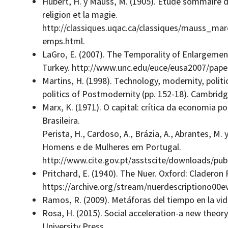
Hubert, H. y Mauss, M. (1905). Étude sommaire d
religion et la magie.
http://classiques.uqac.ca/classiques/mauss_ma
emps.html.
LaGro, E. (2007). The Temporality of Enlargeme
Turkey. http://www.unc.edu/euce/eusa2007/paper
Martins, H. (1998). Technology, modernity, politics
politics of Postmodernity (pp. 152-18). Cambridg
Marx, K. (1971). O capital: crítica da economia pol
Brasileira.
Perista, H., Cardoso, A., Brázia, A., Abrantes, M.
Homens e de Mulheres em Portugal.
http://www.cite.gov.pt/asstscite/downloads/publ
Pritchard, E. (1940). The Nuer. Oxford: Claderon 
https://archive.org/stream/nuerdescriptiono00
Ramos, R. (2009). Metáforas del tiempo en la vida
Rosa, H. (2015). Social acceleration-a new theor
University Press.