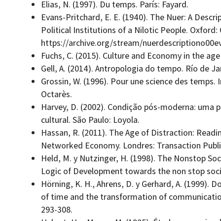
Elias, N. (1997). Du temps. París: Fayard.
Evans-Pritchard, E. E. (1940). The Nuer: A Descri
Political Institutions of a Nilotic People. Oxford
https://archive.org/stream/nuerdescriptiono00
Fuchs, C. (2015). Culture and Economy in the age
Gell, A. (2014). Antropologia do tempo. Río de Ja
Grossin, W. (1996). Pour une science des temps. I
Octarès.
Harvey, D. (2002). Condição pós-moderna: uma 
cultural. São Paulo: Loyola.
Hassan, R. (2011). The Age of Distraction: Readin
Networked Economy. Londres: Transaction Publi
Held, M. y Nutzinger, H. (1998). The Nonstop So
Logic of Development towards the non stop socie
Hörning, K. H., Ahrens, D. y Gerhard, A. (1999). 
of time and the transformation of communication
293-308.