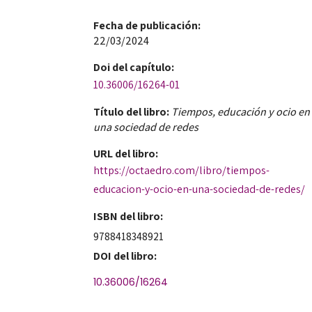
Fecha de publicación​:
22/03/2024
Doi​ del capítulo:
10.36006/16264-01
Título del libro:
Tiempos, educación y ocio en
una sociedad de redes
URL del libro:
https://octaedro.com/libro/tiempos-
educacion-y-ocio-en-una-sociedad-de-redes/
ISBN del libro:
9788418348921
DOI del libro:
10.36006/16264