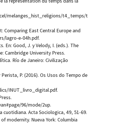
e la représentation du temps dans la
rcel/melanges_hist_religions/t4_temps/t
nt: Comparing East Central Europe and
s/lagro-e-04h.pdf.
. En: Good, J. y Velody, I. (eds.). The
e: Cambridge University Press.
ítica. Río de Janeiro: Civilização
 y Perista, P. (2016). Os Usos do Tempo de
ics/INUT_livro_digital.pdf.
Press.
evan#page/96/mode/2up.
 cuotidiana. Acta Sociologica, 49, 51-69.
y of modernity. Nueva York: Columbia