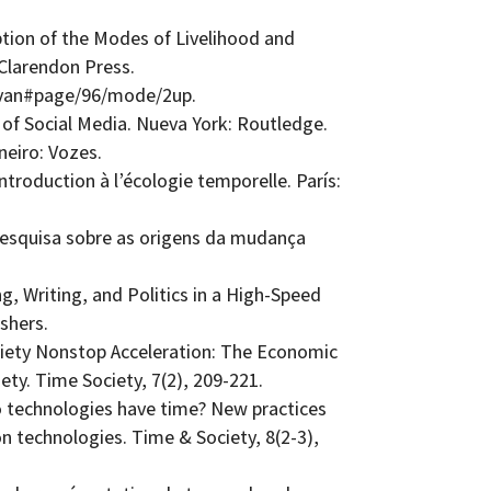
ption of the Modes of Livelihood and
: Clarendon Press.
evan#page/96/mode/2up.
 of Social Media. Nueva York: Routledge.
neiro: Vozes.
ntroduction à l’écologie temporelle. París:
pesquisa sobre as origens da mudança
g, Writing, and Politics in a High-­Speed
shers.
ciety Nonstop Acceleration: The Economic
ty. Time Society, 7(2), 209-221.
Do technologies have time? New practices
 technologies. Time & Society, 8(2-3),