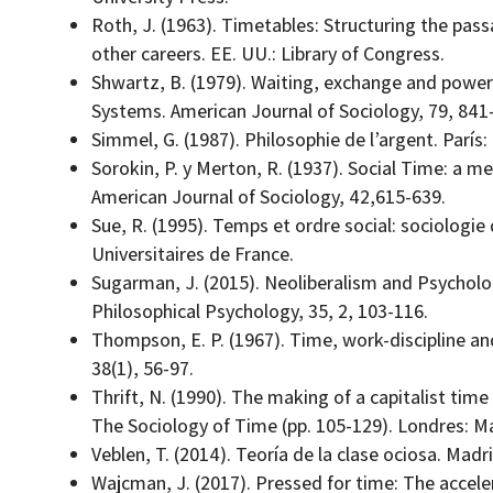
Roth, J. (1963). Timetables: Structuring the pas
other careers. EE. UU.: Library of Congress.
Shwartz, B. (1979). Waiting, exchange and power: 
Systems. American Journal of Sociology, 79, 841
Simmel, G. (1987). Philosophie de l’argent. París:
Sorokin, P. y Merton, R. (1937). Social Time: a m
American Journal of Sociology, 42,615-639.
Sue, R. (1995). Temps et ordre social: sociologie
Universitaires de France.
Sugarman, J. (2015). Neoliberalism and Psycholog
Philosophical Psychology, 35, 2, 103-116.
Thompson, E. P. (1967). Time, work-discipline and
38(1), 56-97.
Thrift, N. (1990). The making of a capitalist time
The Sociology of Time (pp. 105-129). Londres: Ma
Veblen, T. (2014). Teoría de la clase ociosa. Madri
Wajcman, J. (2017). Pressed for time: The accelera