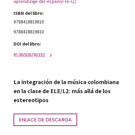
aprendizaje-del-espanol-le-l2/
ISBN del libro:
9788418819810
9788418819810
DOI del libro:
10.36006/16332
La integración de la música colombiana
en la clase de ELE/L2: más allá de los
estereotipos
ENLACE DE DESCARGA