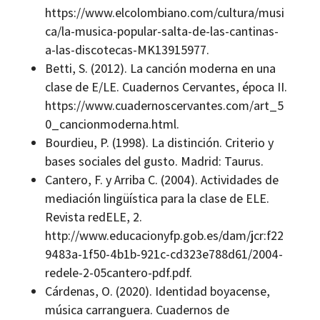
https://www.elcolombiano.com/cultura/musi
ca/la-musica-popular-salta-de-las-cantinas-
a-las-discotecas-MK13915977.
Betti, S. (2012). La canción moderna en una
clase de E/LE. Cuadernos Cervantes, época II.
https://www.cuadernoscervantes.com/art_5
0_cancionmoderna.html.
Bourdieu, P. (1998). La distinción. Criterio y
bases sociales del gusto. Madrid: Taurus.
Cantero, F. y Arriba C. (2004). Actividades de
mediación lingüística para la clase de ELE.
Revista redELE, 2.
http://www.educacionyfp.gob.es/dam/jcr:f22
9483a-1f50-4b1b-921c-cd323e788d61/2004-
redele-2-05cantero-pdf.pdf.
Cárdenas, O. (2020). Identidad boyacense,
música carranguera. Cuadernos de