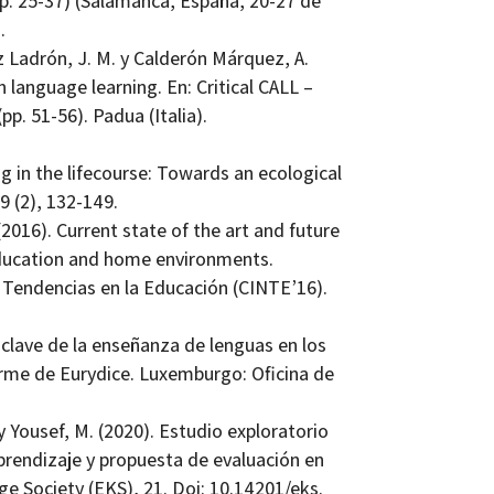
p. 25-37) (Salamanca, España, 20-27 de
.
z Ladrón, J. M. y Calderón Márquez, A.
language learning. En: Critical CALL –‌
. 51-56). Padua (Italia).
ng in the lifecourse: Towards an ecological
9 (2), 132-149.
(2016). Current state of the art and future
education and home environments.
 Tendencias en la Educación (CINTE’16).
clave de la enseñanza de lenguas en los
orme de Eurydice. Luxemburgo: Oficina de
y Yousef, M. (2020). Estudio exploratorio
rendizaje y propuesta de evaluación en
 Society (EKS), 21. Doi: 10.14201/eks.