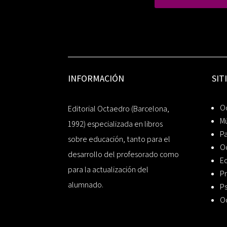
INFORMACIÓN
SIT
Oc
Editorial Octaedro (Barcelona,
Mú
1992) especializada en libros
P
sobre educación, tanto para el
O
desarrollo del profesorado como
Ed
para la actualización del
Pr
alumnado.
Ps
O