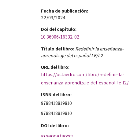
Fecha de publicación​:
22/03/2024
Doi​ del capítulo:
10.36006/16332-02
Título del libro:
Redefinir la enseñanza-
aprendizaje del español LE/L2
URL del libro:
https://octaedro.com/libro/redefinir-la-
ensenanza-aprendizaje-del-espanol-le-l2/
ISBN del libro:
9788418819810
9788418819810
DOI del libro:
10.36006/16332