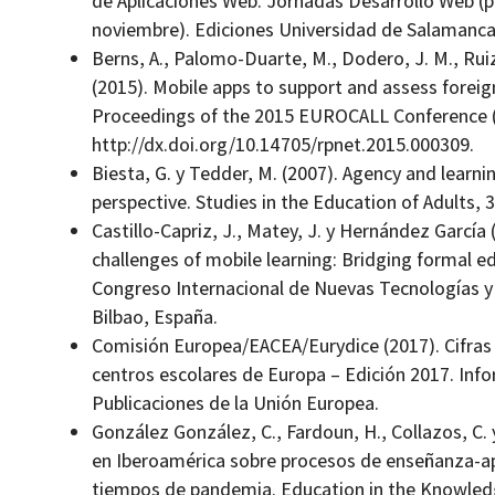
de Aplicaciones Web. Jornadas Desarrollo Web (p
noviembre). Ediciones Universidad de Salamanca
Berns, A., Palomo-Duarte, M., Dodero, J. M., Rui
(2015). Mobile apps to support and assess foreign 
Proceedings of the 2015 EUROCALL Conference (pp
http://dx.doi.org/10.14705/rpnet.2015.000309.
Biesta, G. y Tedder, M. (2007). Agency and learni
perspective. Studies in the Education of Adults, 3
Castillo-Capriz, J., Matey, J. y Hernández García 
challenges of mobile learning: Bridging formal 
Congreso Internacional de Nuevas Tecnologías y
Bilbao, España.
Comisión Europea/EACEA/Eurydice (2017). Cifras 
centros escolares de Europa –‌ Edición 2017. Inf
Publicaciones de la Unión Europea.
González González, C., Fardoun, H., Collazos, C. 
en Iberoamérica sobre procesos de enseñanza-­ap
tiempos de pandemia. Education in the Knowledge