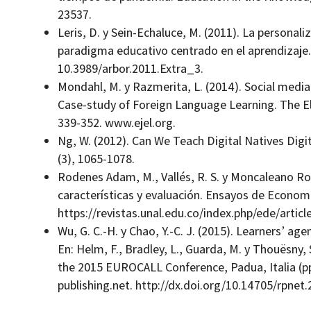
23537.
Leris, D. y Sein-Echaluce, M. (2011). La personali
paradigma educativo centrado en el aprendizaje.
10.3989/arbor.2011.Extra_3.
Mondahl, M. y Razmerita, L. (2014). Social media,
Case-study of Foreign Language Learning. The Ele
339-352. www.ejel.org.
Ng, W. (2012). Can We Teach Digital Natives Digi
(3), 1065-1078.
Rodenes Adam, M., Vallés, R. S. y Moncaleano Rodr
características y evaluación. Ensayos de Economí
https://revistas.unal.edu.co/index.php/ede/artic
Wu, G. C.-H. y Chao, Y.-C. J. (2015). Learners’ a
En: Helm, F., Bradley, L., Guarda, M. y Thouësny, S
the 2015 EUROCALL Conference, Padua, Italia (pp
publishing.net. http://dx.doi.org/10.14705/rpnet