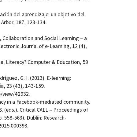
zación del aprendizaje: un objetivo del
 Arbor, 187, 123-134.
 Collaboration and Social Learning –‌ a
ctronic Journal of e-Learning, 12 (4),
tal Literacy? Computer & Education, 59
íguez, G. I. (2013). E-learning:
a, 23 (43), 143-159.
le/view/42932.
gency in a Facebook-­mediated community.
. (eds.). Critical CALL –‌ Proceedings of
. 558-563). Dublín: Research-
.2015.000393.