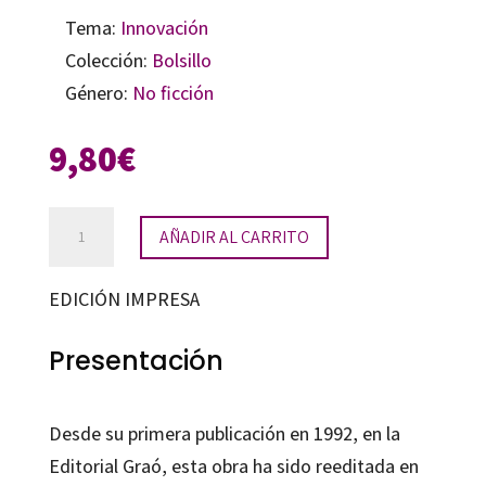
Tema:
Innovación
Colección:
Bolsillo
Género:
No ficción
9,80
€
La
AÑADIR AL CARRITO
organización
del
EDICIÓN IMPRESA
currículum
por
Presentación
proyectos
de
Desde su primera publicación en 1992, en la
trabajo
Editorial Graó, esta obra ha sido reeditada en
cantidad