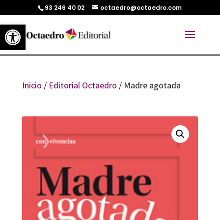
93 246 40 02
octaedro@octaedro.com
Abrir barra de herramientas
Inicio
/
Editorial Octaedro
/ Madre agotada