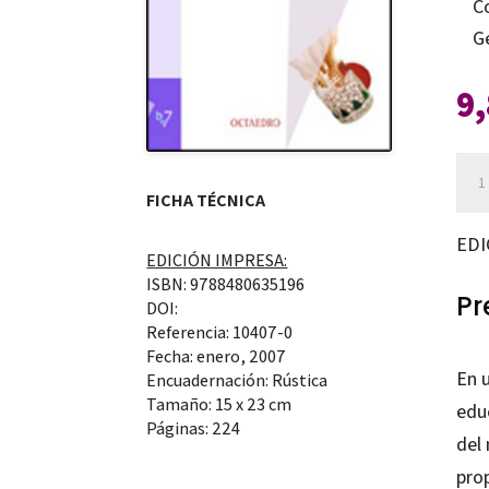
C
G
9
Cur
y
FICHA TÉCNICA
dem
EDI
EDICIÓN IMPRESA:
can
ISBN: 9788480635196
Pr
DOI:
Referencia: 10407-0
Fecha: enero, 2007
En u
Encuadernación: Rústica
Tamaño: 15 x 23 cm
edu
Páginas: 224
del 
pro