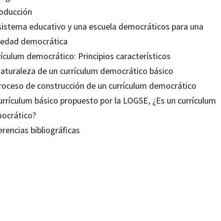
roducción
sistema educativo y una escuela democráticos para una
iedad democrática
rículum democrático: Principios característicos
naturaleza de un currículum democrático básico
proceso de construcción de un currículum democrático
currículum básico propuesto por la LOGSE, ¿Es un currículum
ocrático?
rencias bibliográficas
r Guarro
80635196
0