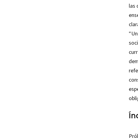
las
ense
clar
“Un
soci
cur
dem
refe
con
esp
obli
Ín
Pró