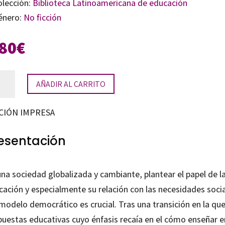
olección:
Biblioteca Latinoamericana de educación
énero:
No ficción
,80
€
rículum
AÑADIR AL CARRITO
ocracia
CIÓN IMPRESA
tidad
esentación
na sociedad globalizada y cambiante, plantear el papel de l
cación y especialmente su relación con las necesidades soci
modelo democrático es crucial. Tras una transición en la que
puestas educativas cuyo énfasis recaía en el cómo enseñar e