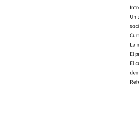
Int
Un 
soc
Cur
La 
El 
El 
dem
Refe
Amado
97884
10407-