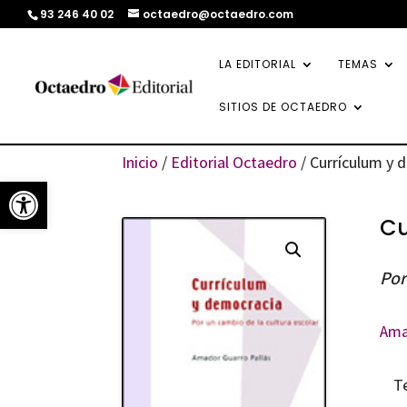
93 246 40 02
octaedro@octaedro.com
LA EDITORIAL
TEMAS
SITIOS DE OCTAEDRO
Inicio
/
Editorial Octaedro
/ Currículum y 
Abrir barra de herramientas
Cu
Por
Ama
T