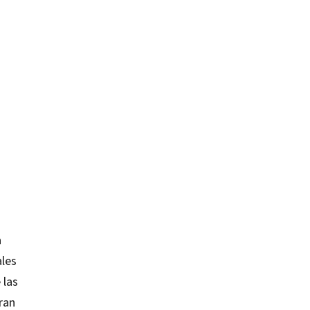
a
ales
 las
ran