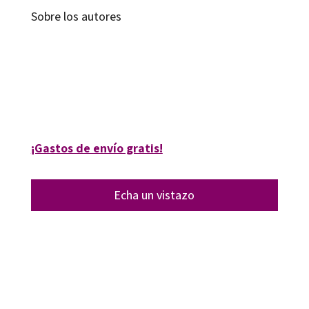
Sobre los autores
Bernadette Costa-Prades; Stéphane Clerget
9788499212951
6019-0
¡Gastos de envío gratis!
Echa un vistazo