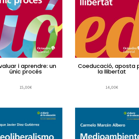
valuar i aprendre: un
Coeducació, aposta 
únic procés
la llibertat
15,00
€
14,00
€