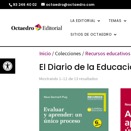
93 246 40 02
octaedro@octaedro.com
LA EDITORIAL
TEMAS
SITIOS DE OCTAEDRO
Inicio
/ Colecciones /
Recursos educativos
Abrir barra de herramientas
El Diario de la Educac
Ordenado
Mostrando 1–12 de 13 resultados
por
los
últimos