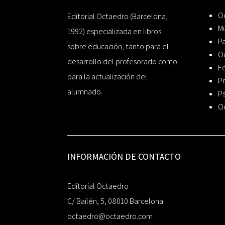
Oc
Editorial Octaedro (Barcelona,
Mú
1992) especializada en libros
P
sobre educación, tanto para el
O
desarrollo del profesorado como
Ed
para la actualización del
Pr
alumnado.
Ps
O
INFORMACIÓN DE CONTACTO
Editorial Octaedro
C/ Bailén, 5, 08010 Barcelona
octaedro@octaedro.com