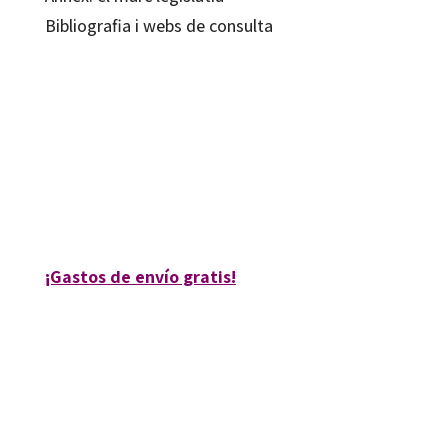
Bibliografia i webs de consulta
Marina Subirats
9788499219189
9788499219738
80160-0
80160-4
¡Gastos de envío gratis!