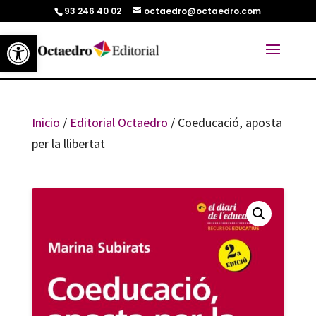
93 246 40 02
octaedro@octaedro.com
Abrir barra de herramientas
Inicio
/
Editorial Octaedro
/ Coeducació, aposta
per la llibertat