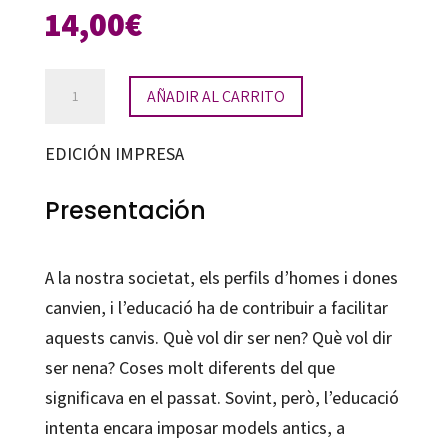
14,00
€
Coeducació,
AÑADIR AL CARRITO
aposta
per
EDICIÓN IMPRESA
la
llibertat
Presentación
cantidad
A la nostra societat, els perfils d’homes i dones
canvien, i l’educació ha de contribuir a facilitar
aquests canvis. Què vol dir ser nen? Què vol dir
ser nena? Coses molt diferents del que
significava en el passat. Sovint, però, l’educació
intenta encara imposar models antics, a