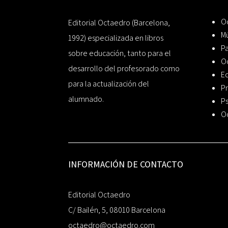
Oc
Editorial Octaedro (Barcelona,
Mú
1992) especializada en libros
P
sobre educación, tanto para el
O
desarrollo del profesorado como
Ed
para la actualización del
Pr
alumnado.
Ps
O
INFORMACIÓN DE CONTACTO
Editorial Octaedro
C/ Bailén, 5, 08010 Barcelona
octaedro@octaedro.com