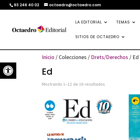
93 246 40 02
octaedro@octaedro.com
LA EDITORIAL
TEMAS
SITIOS DE OCTAEDRO
Inicio
/ Colecciones /
Drets/Derechos
/ Ed
Abrir barra de herramientas
Ed
Ordenado
Mostrando 1–12 de 16 resultados
por
los
últimos