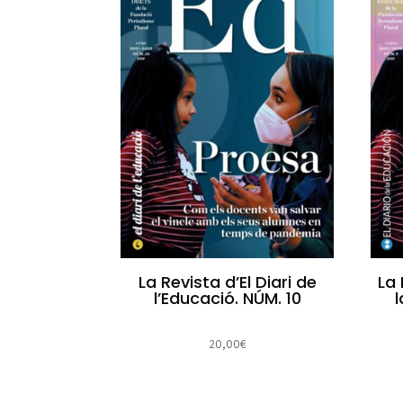
La Revista d’El Diari de
La 
l’Educació. NÚM. 10
20,00
€