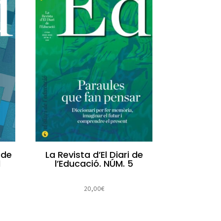
 de
La Revista d’El Diari de
1
l’Educació. NÚM. 5
20,00
€