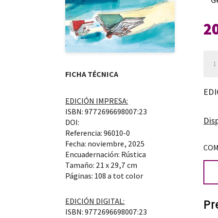
2
Rev
Dret
FICHA TÉCNICA
La
EDI
Rev
EDICIÓN IMPRESA:
ISBN: 9772696698007:23
d’El
Disp
DOI:
Diar
Referencia: 96010-0
Fecha: noviembre, 2025
de
COM
Encuadernación: Rústica
l’Ed
Tamaño: 21 x 29,7 cm
Núm
Páginas: 108 a tot color
23
EDICIÓN DIGITAL:
Pr
can
ISBN: 9772696698007:23