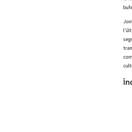
buf
Joma
l’úl
segu
tra
com 
cult
Ín
97726
97726
96010-
96010-