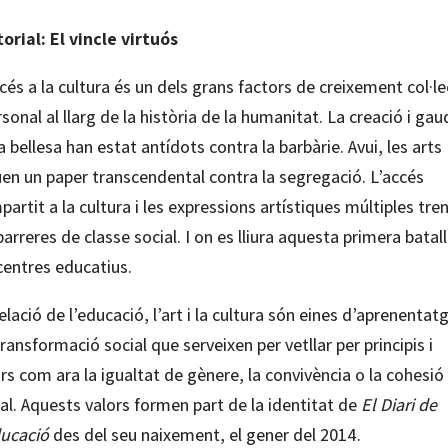
orial: El vincle virtuós
cés a la cultura és un dels grans factors de creixement col·le
rsonal al llarg de la història de la humanitat. La creació i gau
a bellesa han estat antídots contra la barbàrie. Avui, les arts
uen un paper transcendental contra la segregació. L’accés
artit a la cultura i les expressions artístiques múltiples tre
barreres de classe social. I on es lliura aquesta primera batal
centres educatius.
elació de l’educació, l’art i la cultura són eines d’aprenentatg
ransformació social que serveixen per vetllar per principis i
rs com ara la igualtat de gènere, la convivència o la cohesió
al. Aquests valors formen part de la identitat de
El Diari de
ducació
des del seu naixement, el gener del 2014.