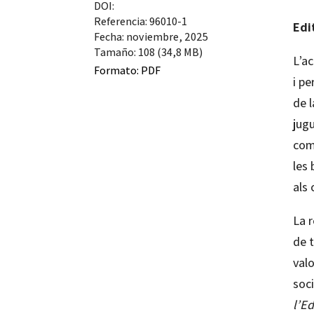
DOI:
Referencia: 96010-1
Edit
Fecha: noviembre, 2025
Tamaño: 108 (34,8 MB)
L’ac
Formato:
PDF
i pe
de l
jug
comp
les 
als 
La r
de t
valo
soci
l’E