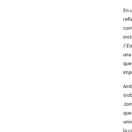
En 
refl
con
inst
l’E
una 
que
imp
Amb
trob
Joma
que 
univ
la c