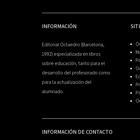
INFORMACIÓN
SIT
Oc
Editorial Octaedro (Barcelona,
Mú
1992) especializada en libros
P
sobre educación, tanto para el
O
desarrollo del profesorado como
Ed
para la actualización del
Pr
alumnado.
Ps
O
INFORMACIÓN DE CONTACTO