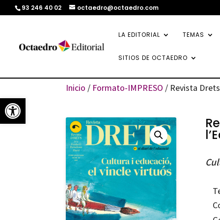
93 246 40 02
octaedro@octaedro.com
LA EDITORIAL
TEMAS
SITIOS DE OCTAEDRO
Inicio
/
Formato-IMPRESO
/ Revista Drets
Abrir barra de herramientas
Re
l’
Cul
T
C
G