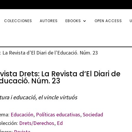
COLECCIONES
AUTORES
EBOOKS
OPEN ACCESS
U
: La Revista d’El Diari de l’Educació. Núm. 23
vista Drets: La Revista d’El Diari de
Educació. Núm. 23
tura i educació, el vincle virtuós
ema:
Educación
,
Políticas educativas
,
Sociedad
olección:
Drets/Derechos
,
Ed
énero:
Revista