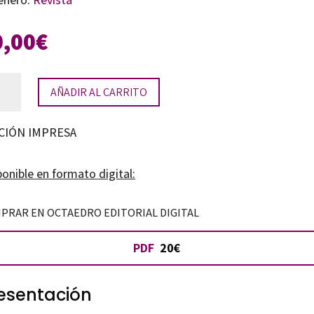
0,00
€
ista
AÑADIR AL CARRITO
s:
CIÓN IMPRESA
ista
onible en formato digital:
i
PRAR EN OCTAEDRO EDITORIAL DIGITAL
ucació.
PDF
20€
.
esentación
tidad