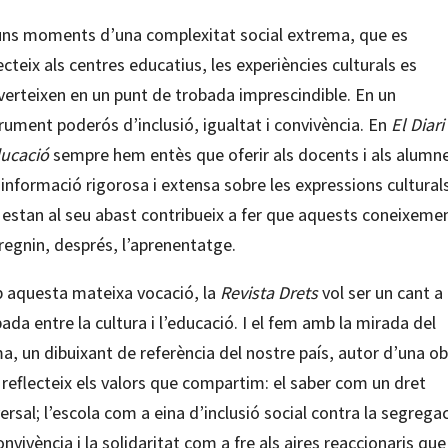
uns moments d’una complexitat social extrema, que es
ecteix als centres educatius, les experiències culturals es
verteixen en un punt de trobada imprescindible. En un
rument poderós d’inclusió, igualtat i convivència. En
El Diari
ducació
sempre hem entès que oferir als docents i als alumn
informació rigorosa i extensa sobre les expressions cultural
 estan al seu abast contribueix a fer que aquests coneixeme
regnin, després, l’aprenentatge.
 aquesta mateixa vocació, la
Revista Drets
vol ser un cant a 
ada entre la cultura i l’educació. I el fem amb la mirada del
, un dibuixant de referència del nostre país, autor d’una o
reflecteix els valors que compartim: el saber com un dret
ersal; l’escola com a eina d’inclusió social contra la segregac
onvivència i la solidaritat com a fre als aires reaccionaris que