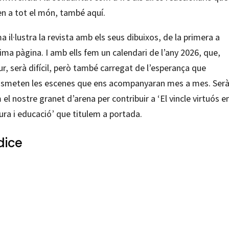
en a tot el món, també aquí.
 il·lustra la revista amb els seus dibuixos, de la primera a
tima pàgina. I amb ells fem un calendari de l’any 2026, que,
r, serà difícil, però també carregat de l’esperança que
nsmeten les escenes que ens acompanyaran mes a mes. Ser
el nostre granet d’arena per contribuir a ‘El vincle virtuós e
ura i educació’ que titulem a portada.
dice
96698007:23
96698007:23
0
1