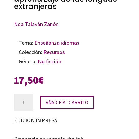
extranjeras
Noa Talaván Zanón
Tema:
Enseñanza idiomas
Colección:
Recursos
Género:
No ficción
17,50
€
La
AÑADIR AL CARRITO
subtitulación
en
EDICIÓN IMPRESA
el
aprendizaje
Disponible en formato digital: