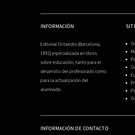
INFORMACIÓN
SIT
Oc
Editorial Octaedro (Barcelona,
Mú
1992) especializada en libros
P
sobre educación, tanto para el
O
desarrollo del profesorado como
Ed
para la actualización del
Pr
alumnado.
Ps
O
INFORMACIÓN DE CONTACTO