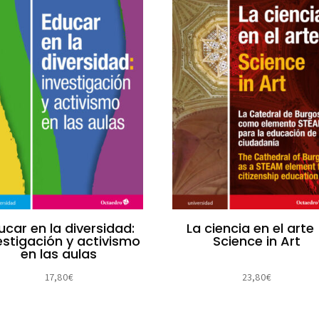
ucar en la diversidad:
La ciencia en el arte
estigación y activismo
Science in Art
en las aulas
17,80
€
23,80
€