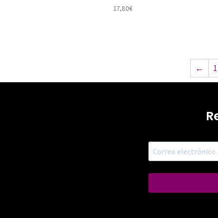
17,80
€
←
1
R