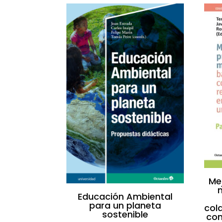
Me
Educación Ambiental
para un planeta
cola
sostenible
con