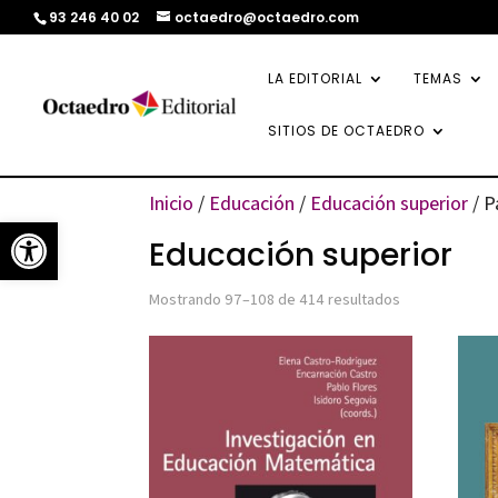
93 246 40 02
octaedro@octaedro.com
LA EDITORIAL
TEMAS
SITIOS DE OCTAEDRO
Inicio
/
Educación
/
Educación superior
/ P
Abrir barra de herramientas
Educación superior
Ordenado
Mostrando 97–108 de 414 resultados
por
los
últimos