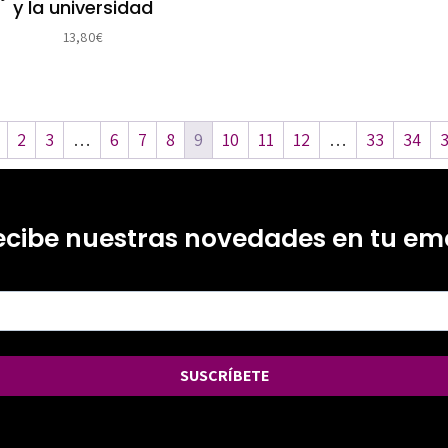
y la universidad
13,80
€
2
3
…
6
7
8
9
10
11
12
…
33
34
ecibe nuestras novedades en tu ema
SUSCRÍBETE