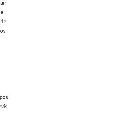
uir
re
 de
nos
ipos
evís