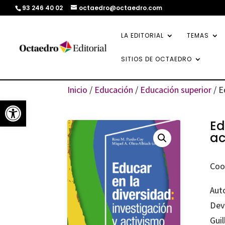
93 246 40 02
octaedro@octaedro.com
LA EDITORIAL
TEMAS
SITIOS DE OCTAEDRO
Inicio
/
Educación
/
Educación superior
/ E
Abrir barra de herramientas
Ed
ac
Coo
Aut
Dev
Gui