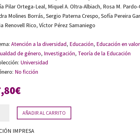
a Pilar Ortega-Leal, Miquel A. Oltra-Albiach, Rosa M. Pardo-
dra Molines Borrás, Sergio Paterna Crespo, Sofía Pereira Gar
ia Renovell Rico, Víctor Pérez Samaniego
ema:
Atención a la diversidad
,
Educación
,
Educación en valo
gualdad de género
,
Investigación
,
Teoría de la Educación
olección:
Universidad
énero:
No ficción
7,80
€
car
AÑADIR AL CARRITO
CIÓN IMPRESA
rsidad: