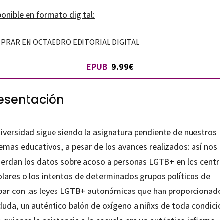
stigación
onible en formato digital:
ivismo
PRAR EN OCTAEDRO EDITORIAL DIGITAL
EPUB
9.99€
as
esentación
tidad
diversidad sigue siendo la asignatura pendiente de nuestros
emas educativos, a pesar de los avances realizados: así nos 
uerdan los datos sobre acoso a personas LGTB+ en los cent
olares o los intentos de determinados grupos políticos de
bar con las leyes LGTB+ autonómicas que han proporcionad
 duda, un auténtico balón de oxígeno a niñxs de toda condici