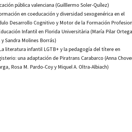
ación pública valenciana (Guilllermo Soler-Quílez)
Formación en coeducación y diversidad sexogenérica en el
ulo Desarrollo Cognitivo y Motor de la Formación Profesion
ducación Infantil en Florida Universitària (María Pilar Ortega
l y Sandra Molines Borrás)
La literatura infantil LGTB+ y la pedagogía del títere en
isterio: una adaptación de Piratrans Carabarco (Anna Chove
arga, Rosa M. Pardo-Coy y Miquel A. Oltra-Albiach)
 A. Oltra-Albiach; Rosa M. Pardo-Coy
19023490
19023506
-0
-4