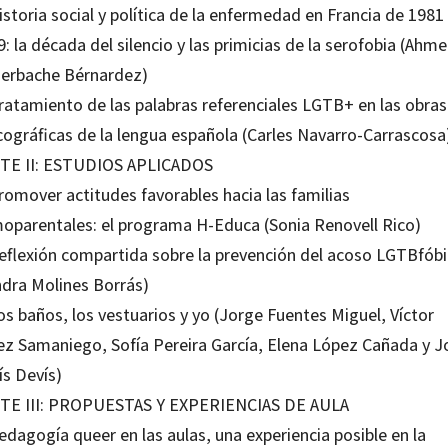
istoria social y política de la enfermedad en Francia de 1981
: la década del silencio y las primicias de la serofobia (Ahm
erbache Bérnardez)
Tratamiento de las palabras referenciales LGTB+ en las obras
icográficas de la lengua española (Carles Navarro-Carrascosa
TE II: ESTUDIOS APLICADOS
romover actitudes favorables hacia las familias
oparentales: el programa H-Educa (Sonia Renovell Rico)
Reflexión compartida sobre la prevención del acoso LGTBfób
ndra Molines Borrás)
os baños, los vestuarios y yo (Jorge Fuentes Miguel, Víctor
ez Samaniego, Sofía Pereira García, Elena López Cañada y J
ís Devís)
TE III: PROPUESTAS Y EXPERIENCIAS DE AULA
edagogía queer en las aulas, una experiencia posible en la