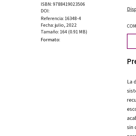
ISBN: 9788419023506
inve
Disp
DOI:
y
Referencia: 16348-4
act
Fecha: julio, 2022
COM
Tamaño: 164 (0.91 MB)
en
Formato:
las
aul
Pr
can
La 
sist
rec
esc
aca
sin