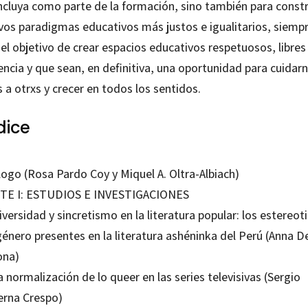
incluya como parte de la formación, sino también para constr
vos paradigmas educativos más justos e igualitarios, siemp
el objetivo de crear espacios educativos respetuosos, libres
encia y que sean, en definitiva, una oportunidad para cuidar
 a otrxs y crecer en todos los sentidos.
dice
logo (Rosa Pardo Coy y Miquel A. Oltra-Albiach)
TE I: ESTUDIOS E INVESTIGACIONES
iversidad y sincretismo en la literatura popular: los estereot
énero presentes en la literatura ashéninka del Perú (Anna D
ona)
a normalización de lo queer en las series televisivas (Sergio
erna Crespo)