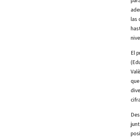
para
ade
las
has
niv
El 
(Edu
Val
que
dive
cifr
Des
junt
posi