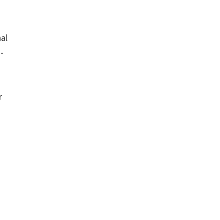
al
-
r