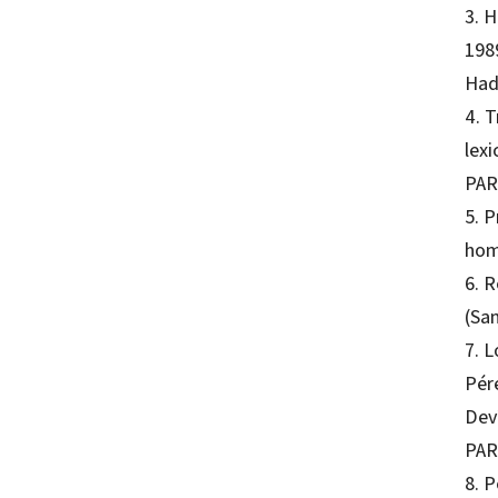
3. H
1989
Had
4. 
lex
PAR
5. P
hom
6. 
(Sa
7. L
Pér
Dev
PAR
8. P