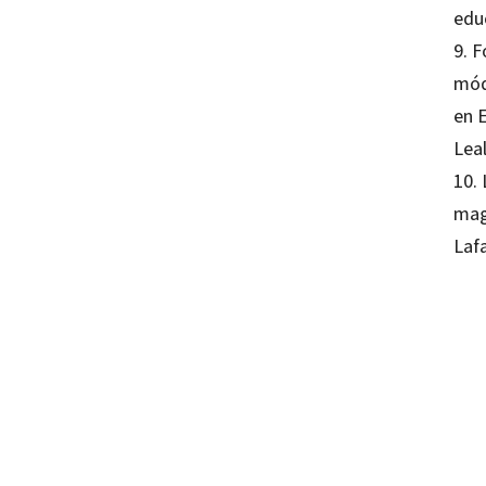
educ
9. 
mód
en E
Lea
10. 
mag
Laf
Miquel
97884
97884
16348
16348