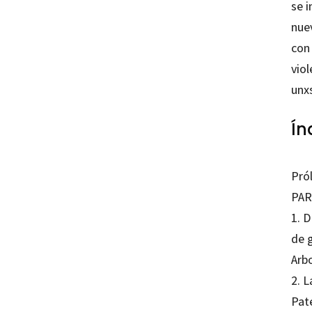
se 
nue
con 
viol
unxs
Ín
Pró
PAR
1. D
de g
Arb
2. L
Pat