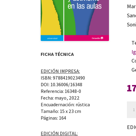
Marí
San
Son
T
I
FICHA TÉCNICA
C
G
EDICIÓN IMPRESA:
ISBN: 9788419023490
1
DOI: 10.36006/16348
Referencia: 16348-0
Fecha: mayo, 2022
Encuadernación: rústica
Edu
Tamaño: 15 x 23 cm
en
Páginas: 164
la
EDI
dive
EDICIÓN DIGITAL: