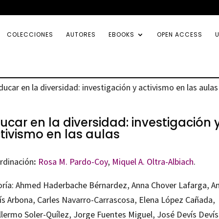
COLECCIONES
AUTORES
EBOOKS
OPEN ACCESS
U
ducar en la diversidad: investigación y activismo en las aulas
ucar en la diversidad: investigación 
tivismo en las aulas
rdinación
:
Rosa M. Pardo-Coy
,
Miquel A. Oltra-Albiach
.
oría: Ahmed Haderbache Bérnardez, Anna Chover Lafarga, A
ís Arbona, Carles Navarro-Carrascosa, Elena López Cañada,
lllermo Soler-Quílez, Jorge Fuentes Miguel, José Devís Devís