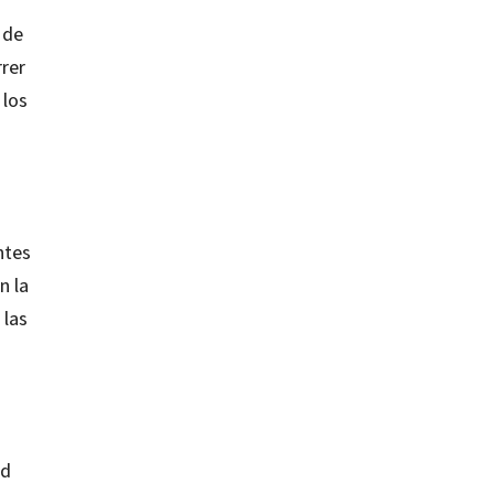
 de
rer
 los
ntes
n la
 las
ad