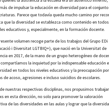
 quienes la asistencia a la escuela era un auténtico infierno,
más de impulsar la educación en diversidad para el conjunto
 criaturas. Parece que todavía queda mucho camino por recor
ta que la diversidad se establezca como contenido en todos
eles educativos y, especialmente, en la formación docente.
presente volumen recoge parte de los trabajos del Grupo EDi
cació i Diversitat LGTBIQ+), que nació en la Universitat de
ència en 2017, de la mano de un grupo heterogéneo de doce
 compartíamos la inquietud por la indispensable educación e
rsidad en todos los niveles educativos y la preocupación por
as de acoso, agresiones e incluso suicidios de escolares.
de nuestras respectivas disciplinas, nos propusimos trabajar
xs en esta dirección, no solo para promover la valoración
tiva de las diversidades en las aulas y lograr que la diversid