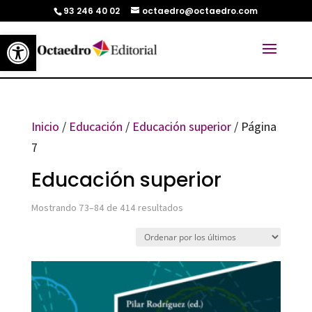
93 246 40 02
octaedro@octaedro.com
Abrir barra de herramientas
Inicio
/
Educación
/
Educación superior
/ Página
7
Educación superior
Ordenado
Mostrando 73–84 de 414 resultados
por
los
últimos