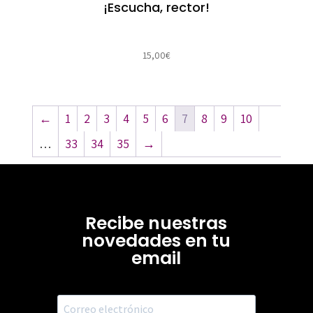
¡Escucha, rector!
15,00
€
←
1
2
3
4
5
6
7
8
9
10
…
33
34
35
→
Recibe nuestras
novedades en tu
email