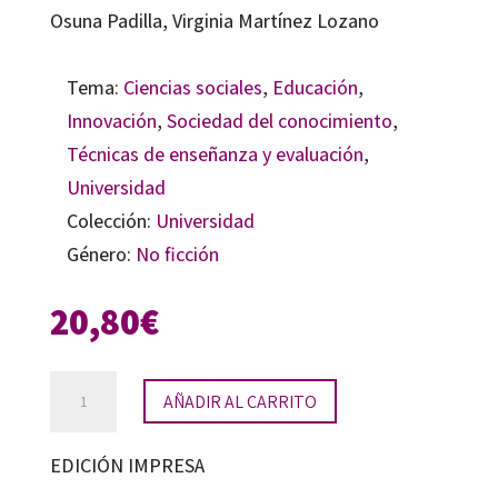
Osuna Padilla, Virginia Martínez Lozano
Tema:
Ciencias sociales
,
Educación
,
Innovación
,
Sociedad del conocimiento
,
Técnicas de enseñanza y evaluación
,
Universidad
Colección:
Universidad
Género:
No ficción
20,80
€
Innovación
AÑADIR AL CARRITO
docente
en
EDICIÓN IMPRESA
tiempos