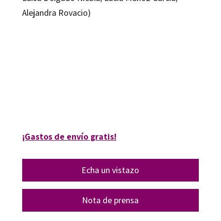
Alejandra Rovacio)
Beatriz Macías Gómez-Estern; Rosa Díaz-Jiménez
9788419312037
9788419312044
16360-0
16360-4
¡Gastos de envío gratis!
Echa un vistazo
Nota de prensa