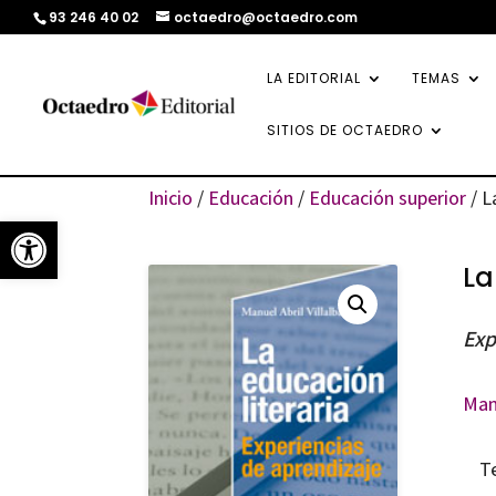
93 246 40 02
octaedro@octaedro.com
LA EDITORIAL
TEMAS
SITIOS DE OCTAEDRO
Inicio
/
Educación
/
Educación superior
/ L
Abrir barra de herramientas
La
Exp
Manu
T