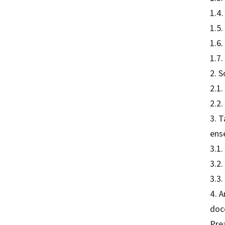
1.4.
1.5.
1.6
1.7
2. S
2.1.
2.2.
3. T
ens
3.1.
3.2.
3.3.
4. A
doc
Pre