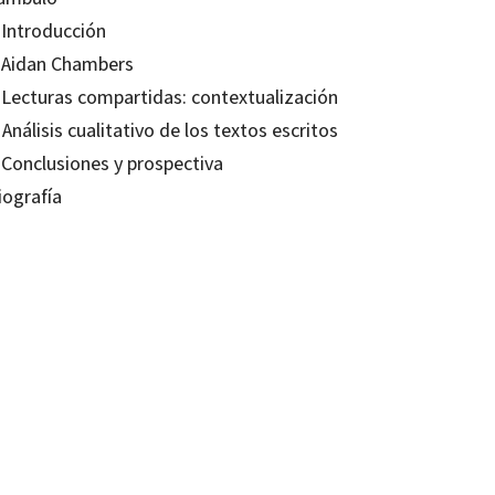
 Introducción
. Aidan Chambers
. Lecturas compartidas: contextualización
 Análisis cualitativo de los textos escritos
 Conclusiones y prospectiva
iografía
 Abril Villalba
9788499213293
ENCIA:
16071 -0