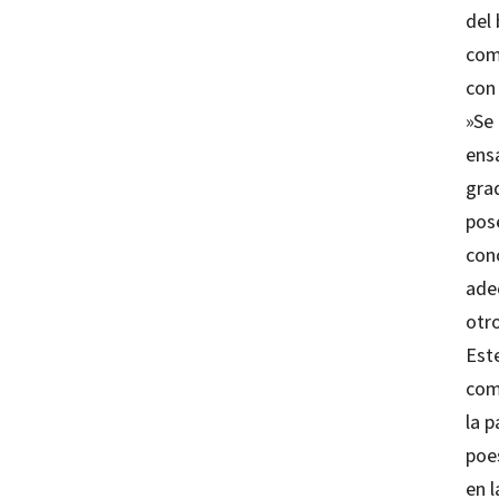
del 
com
con
»Se 
ens
grad
pos
conc
adec
otro
Este
com
la p
poes
en l