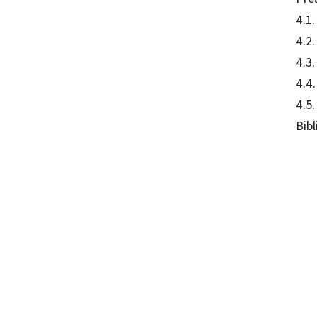
4.1.
4.2
4.3
4.4.
4.5.
Bibl
Manuel
ISBN:
REFER