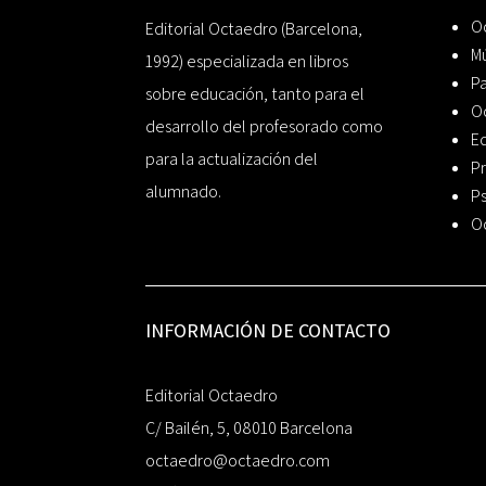
Oc
Editorial Octaedro (Barcelona,
Mú
1992) especializada en libros
P
sobre educación, tanto para el
O
desarrollo del profesorado como
Ed
para la actualización del
Pr
alumnado.
Ps
O
INFORMACIÓN DE CONTACTO
Editorial Octaedro
C/ Bailén, 5, 08010 Barcelona
octaedro@octaedro.com