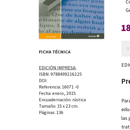
C
G
1
La
FICHA TÉCNICA
edu
lite
EDI
EDICIÓN IMPRESA:
can
ISBN: 9788499216225
Pr
DOI:
Referencia: 16071 -0
Fecha: enero, 2015
Encuadernación: rústica
Par
Tamaño: 15 x 23 cm.
educ
Páginas: 136
las 
trat