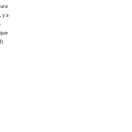
tura
, y a
–
 que
).