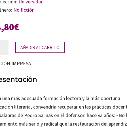
olección:
Universidad
énero:
No ficción
8,80
€
AÑADIR AL CARRITO
cación
raria
CIÓN IMPRESA
tidad
esentación
a una más adecuada formación lectora y la más oportuna
ación literaria, convendría recuperar en las prácticas docen
palabras de Pedro Salinas en El defensor, hace ya años: «No 
amiento más serio y radical que la restauración del aprendiz