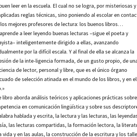
buen leer en la escuela. El cual no se logra, por misteriosas y
plicadas reglas técnicas, sino poniendo al escolar en contac
 los mejores profesores de lectura: los buenos libros…
aprende a leer leyendo buenas lecturas –sigue el poeta y
ayista– inteligentemente dirigido a ellas, avanzando
ualmente por la difícil escala. Y al final de ella se alcanza la
esión de la inte-ligencia formada, de un gusto propio, de un
iencia de lector, personal y libre, que es el único órgano
uado de selección atinada en el mundo de los libros, y en el
.»
 libro aborda análisis teóricos y aplicaciones prácticas sobre
petencia en comunicación lingüística y sobre sus descriptor
alabra hablada y escrita, la lectura y las lecturas, las leyendas
ía, las lecturas compartidas, la formación lectora, la literat
a vida y en las aulas, la construcción de la escritura y los tall