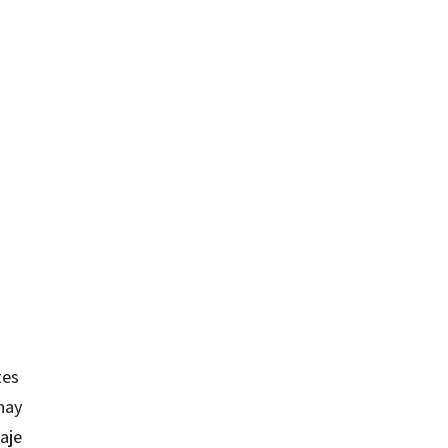
tes
hay
aje