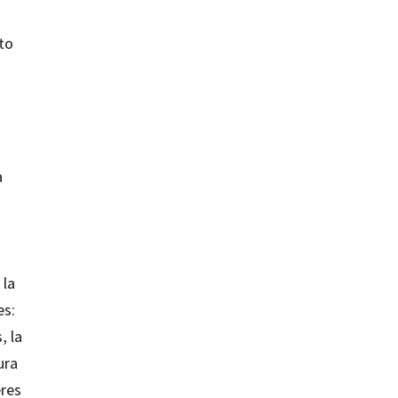
to
a
 la
es:
, la
ura
eres