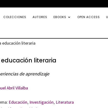
COLECCIONES
AUTORES
EBOOKS
OPEN ACCESS
U
a educación literaria
 educación literaria
eriencias de aprendizaje
el Abril Villalba
ema:
Educación
,
Investigación
,
Literatura