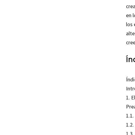
crea
en l
los 
alte
cree
Ín
Índi
Intr
1. E
Pre
1.1
1.2.
1.3