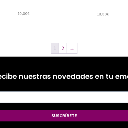
10,00
€
18,80
€
1
2
→
ecibe nuestras novedades en tu ema
SUSCRÍBETE