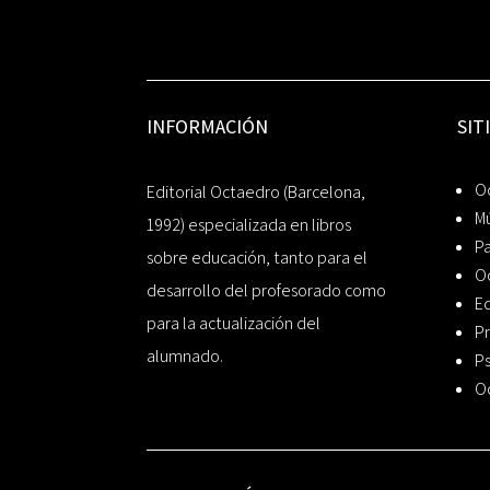
INFORMACIÓN
SIT
Oc
Editorial Octaedro (Barcelona,
Mú
1992) especializada en libros
P
sobre educación, tanto para el
O
desarrollo del profesorado como
Ed
para la actualización del
Pr
alumnado.
Ps
O