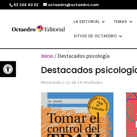
93 246 40 02
octaedro@octaedro.com
LA EDITORIAL
TEMAS
SITIOS DE OCTAEDRO
Inicio
/ Destacados psicología
Abrir barra de herramientas
Destacados psicologí
Ordenado
Mostrando 1–12 de 14 resultados
por
los
últimos