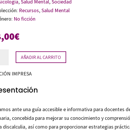
sicología
,
Salud Mental
,
Sociedad
olección:
Recursos
,
Salud Mental
énero:
No ficción
8,00
€
o
AÑADIR AL CARRITO
re
CIÓN IMPRESA
alculia
tidad
esentación
amos ante una guía accesible e informativa para docentes d
maria, concebida para mejorar su conocimiento y comprensi
a discalculia, así como para proporcionar estrategias práctic