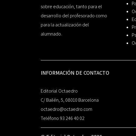
P
sobre educación, tanto para el
O
desarrollo del profesorado como
Ed
para la actualización del
Pr
alumnado.
Ps
O
INFORMACIÓN DE CONTACTO
Editorial Octaedro
C/ Bailén, 5, 08010 Barcelona
octaedro@octaedro.com
Teléfono 93 246 40 02