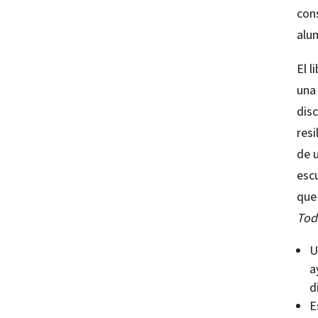
con
alu
El l
una
dis
resi
de u
esc
que
Tod
U
a
d
E