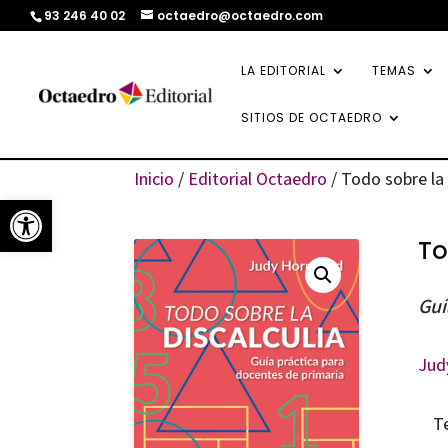
93 246 40 02
octaedro@octaedro.com
LA EDITORIAL
TEMAS
SITIOS DE OCTAEDRO
Inicio
/
Editorial Octaedro
/ Todo sobre la 
Abrir barra de herramientas
To
Guí
Jud
T