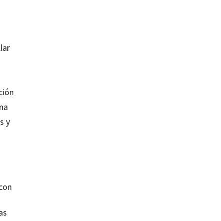
lar
ción
una
s y
 con
as