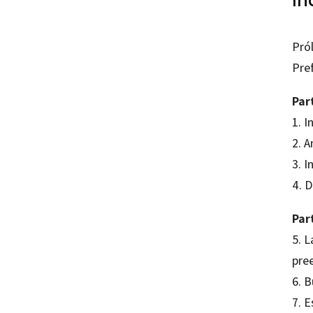
Ín
Pró
Pre
Par
1. I
2. 
3. I
4. 
Par
5. L
pree
6. 
7. E