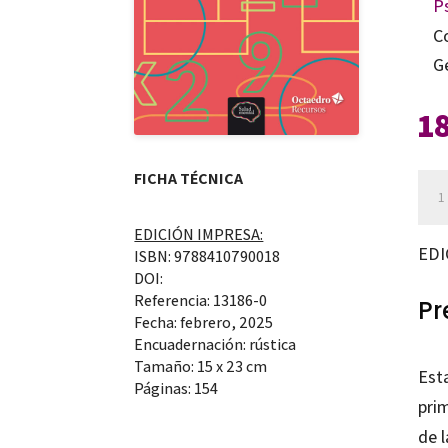
P
C
G
1
FICHA TÉCNICA
Tod
sob
EDICIÓN IMPRESA:
la
EDI
ISBN: 9788410790018
disc
DOI:
Referencia: 13186-0
can
Pr
Fecha: febrero, 2025
Encuadernación: rústica
Tamaño: 15 x 23 cm
Est
Páginas: 154
pri
de l