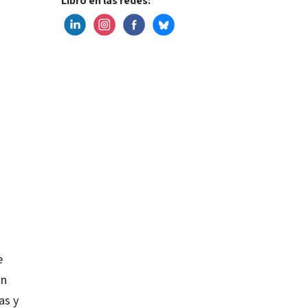
Libro en las redes:
e
ón
as y