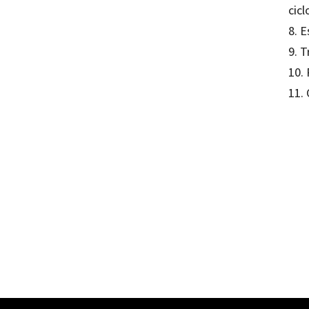
cicl
8. E
9. T
10. 
11.
Judy H
97884
13186