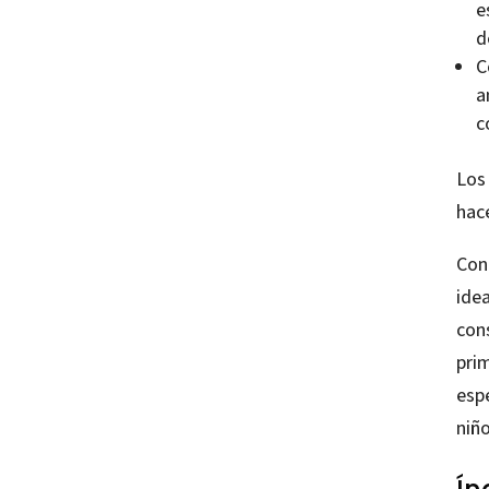
e
d
C
a
c
Los 
hace
Con
ide
con
pri
espe
niño