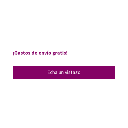
9788499214375
9788417667726
6038-0
6038-4
¡Gastos de envío gratis!
Echa un vistazo