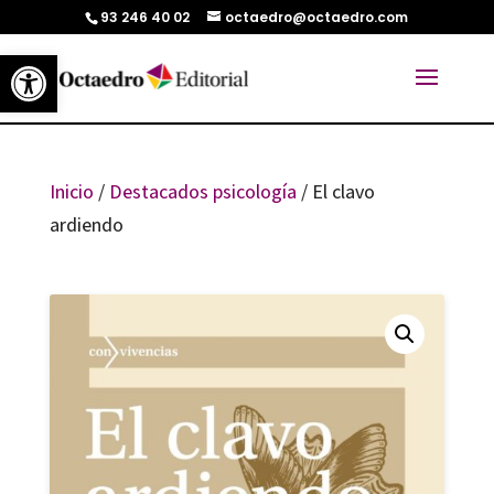
93 246 40 02
octaedro@octaedro.com
Abrir barra de herramientas
Inicio
/
Destacados psicología
/ El clavo
ardiendo