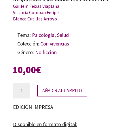
Guillem Feixas Viaplana
Victoria Compañ Felipe
Blanca Cutillas Arroyo
Tema:
Psicología
,
Salud
Colección:
Con vivencias
Género:
No ficción
10,00
€
En
AÑADIR AL CARRITO
torno
a
EDICIÓN IMPRESA
la
fibromialgia
Disponible en formato digital: