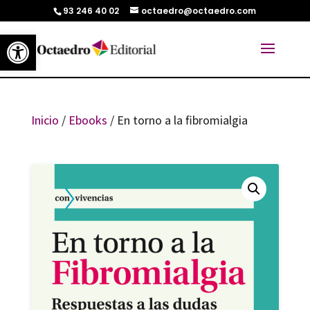
93 246 40 02
octaedro@octaedro.com
Abrir barra de herramientas
Inicio
/
Ebooks
/ En torno a la fibromialgia