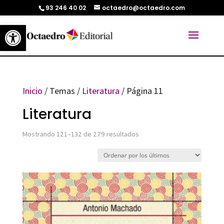
93 246 40 02
octaedro@octaedro.com
Abrir barra de herramientas
Inicio
/ Temas /
Literatura
/ Página 11
Literatura
Ordenado
Mostrando 121–132 de 279 resultados
por
los
últimos