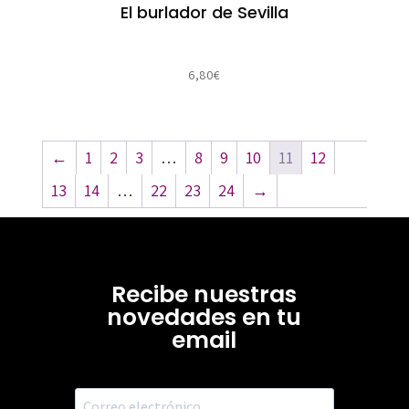
El burlador de Sevilla
6,80
€
←
1
2
3
…
8
9
10
11
12
13
14
…
22
23
24
→
Recibe nuestras
novedades en tu
email