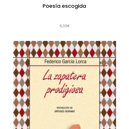
Poesía escogida
6,50
€