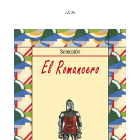
5,80
€