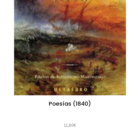
Poesías (1840)
11,80
€