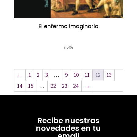
El enfermo imaginario
7,50
€
←
1
2
3
…
9
10
11
12
13
14
15
…
22
23
24
→
Recibe nuestras
novedades en tu
email