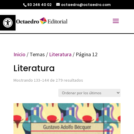
93 246 40 02
octaedro@octaedro.com
Abrir barra de herramientas
Inicio
/ Temas /
Literatura
/ Página 12
Literatura
Ordenado
Mostrando 133–144 de 279 resultados
por
los
últimos