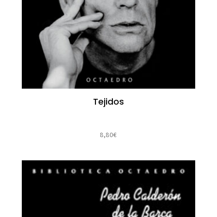
Tejidos
8,80
€