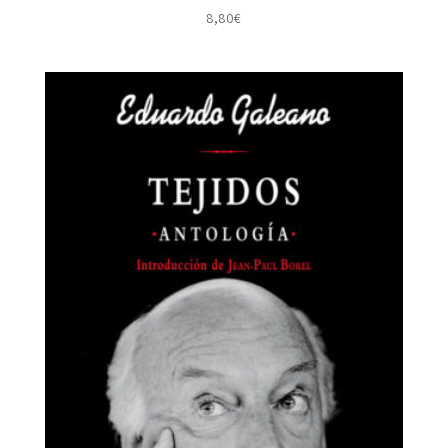
8,80
€