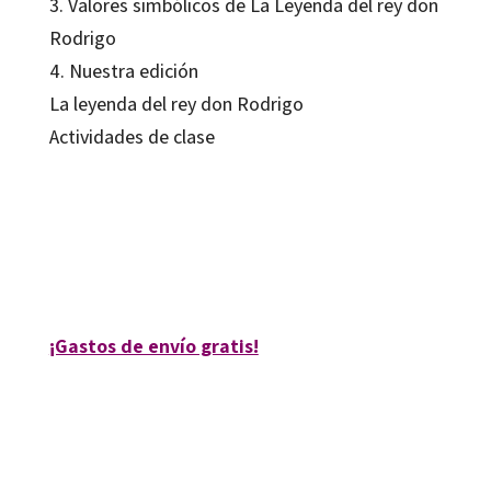
3. Valores simbólicos de La Leyenda del rey don
Rodrigo
4. Nuestra edición
La leyenda del rey don Rodrigo
Actividades de clase
José Pallarés Moreno; María Ángeles Pérez Rubio
9788480639293
12426-0
¡Gastos de envío gratis!