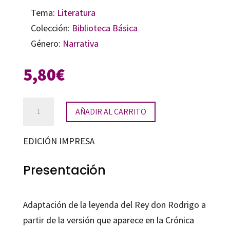
Tema:
Literatura
Colección:
Biblioteca Básica
Género:
Narrativa
5,80
€
La
AÑADIR AL CARRITO
leyenda
del
EDICIÓN IMPRESA
rey
Rodrigo
Presentación
cantidad
Adaptación de la leyenda del Rey don Rodrigo a
partir de la versión que aparece en la Crónica