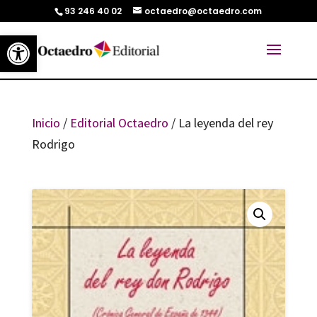
93 246 40 02
octaedro@octaedro.com
Abrir barra de herramientas
Inicio
/
Editorial Octaedro
/ La leyenda del rey
Rodrigo