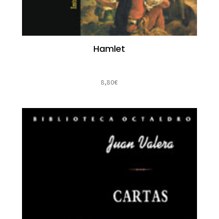
Hamlet
8,80
€