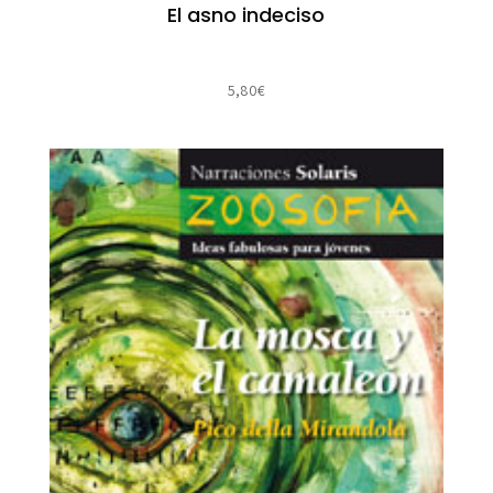
El asno indeciso
5,80
€