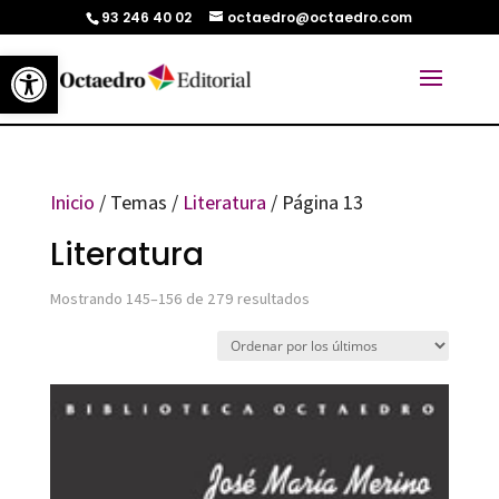
93 246 40 02
octaedro@octaedro.com
Abrir barra de herramientas
Inicio
/ Temas /
Literatura
/ Página 13
Literatura
Ordenado
Mostrando 145–156 de 279 resultados
por
los
últimos