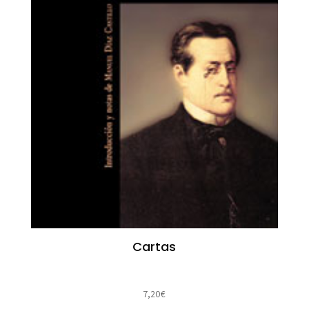
Cartas
7,20
€