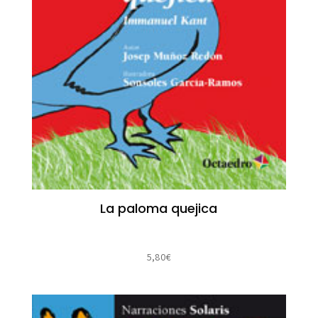
La paloma quejica
5,80
€