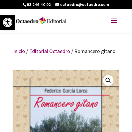
93 246 40 02
octaedro@octaedro.com
Abrir barra de herramientas
Inicio
/
Editorial Octaedro
/ Romancero gitano