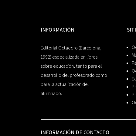
INFORMACIÓN
SIT
Oc
Editorial Octaedro (Barcelona,
Mú
1992) especializada en libros
P
sobre educación, tanto para el
O
desarrollo del profesorado como
Ed
para la actualización del
Pr
alumnado.
Ps
O
INFORMACIÓN DE CONTACTO