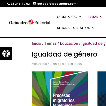
93 246 40 02
octaedro@octaedro.com
LA EDITORIAL
TEMAS
SITIOS DE OCTAEDRO
Inicio
/ Temas /
Educación
/
Igualdad de 
Abrir barra de herramientas
Igualdad de género
Ordenado
Mostrando 49–60 de 91 resultados
por
los
últimos