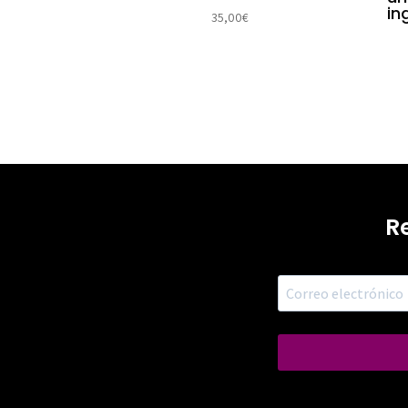
in
35,00
€
R