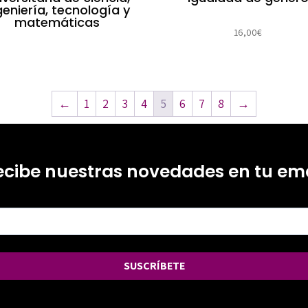
geniería, tecnología y
matemáticas
16,00
€
←
1
2
3
4
5
6
7
8
→
ecibe nuestras novedades en tu ema
SUSCRÍBETE