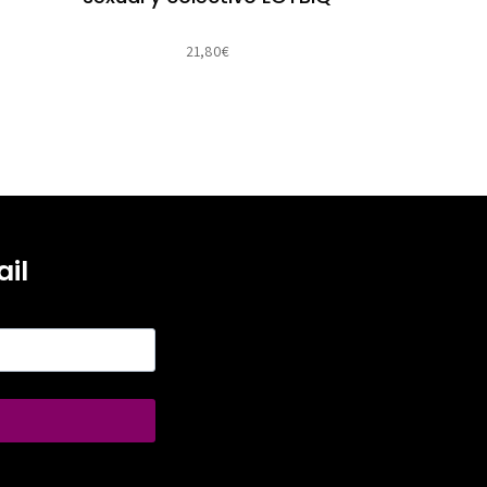
21,80
€
il