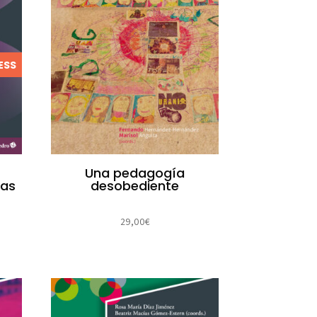
ESS
Una pedagogía
las
desobediente
29,00
€