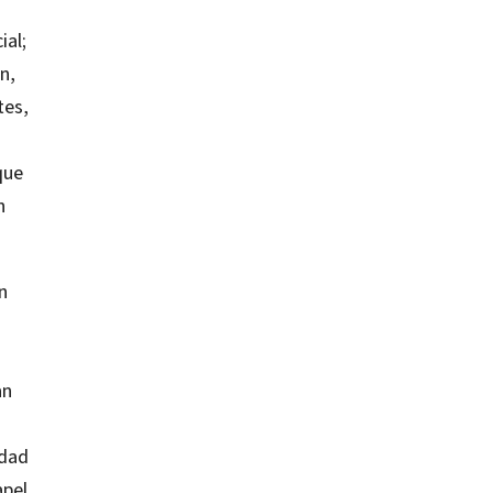
ial;
n,
tes,
n
que
n
n
an
edad
apel