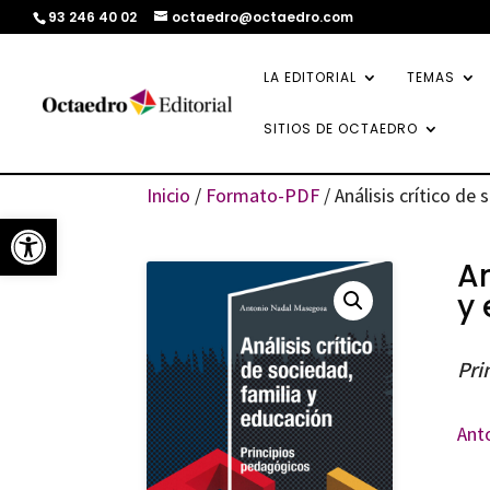
93 246 40 02
octaedro@octaedro.com
LA EDITORIAL
TEMAS
SITIOS DE OCTAEDRO
Inicio
/
Formato-PDF
/ Análisis crítico de
Abrir barra de herramientas
An
y
Pri
Ant