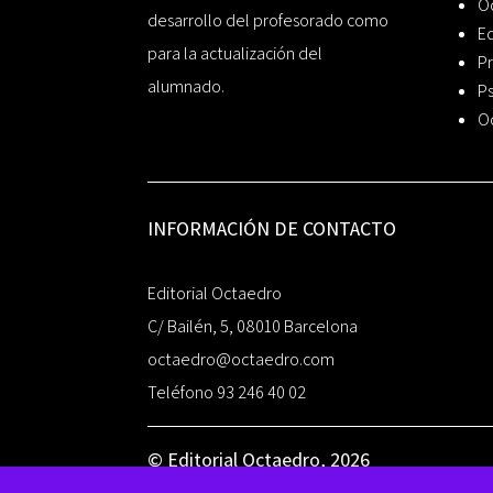
O
desarrollo del profesorado como
Ed
para la actualización del
Pr
alumnado.
Ps
O
INFORMACIÓN DE CONTACTO
Editorial Octaedro
C/ Bailén, 5, 08010 Barcelona
octaedro@octaedro.com
Teléfono 93 246 40 02
© Editorial Octaedro, 2026