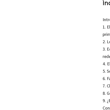
Ín
Int
1. 
pri
2. L
3. 
red
4. E
5. 
6. F
7. C
8. 
9. ¿
Con