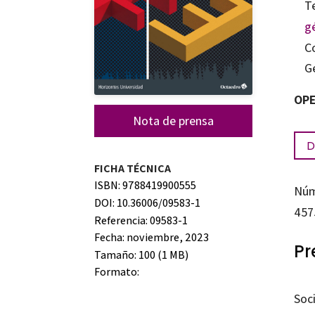
T
g
C
G
OPE
Nota de prensa
D
FICHA TÉCNICA
ISBN: 9788419900555
Núm
DOI: 10.36006/09583-1
457
Referencia: 09583-1
Fecha: noviembre, 2023
Pr
Tamaño: 100 (1 MB)
Formato:
Soc