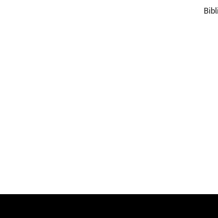
Bibl
Antonio Nad
978841990
09583-1