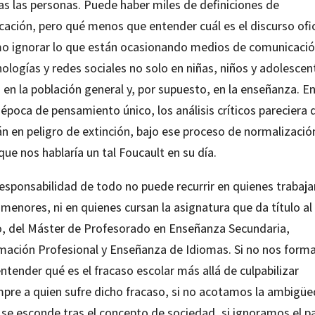
as las personas. Puede haber miles de definiciones de
ación, pero qué menos que entender cuál es el discurso ofic
o ignorar lo que están ocasionando medios de comunicació
ologías y redes sociales no solo en niñas, niños y adolescen
 en la población general y, por supuesto, en la enseñanza. E
época de pensamiento único, los análisis críticos pareciera 
án en peligro de extinción, bajo ese proceso de normalizació
que nos hablaría un tal Foucault en su día.
responsabilidad de todo no puede recurrir en quienes trabaja
menores, ni en quienes cursan la asignatura que da título al
ro, del Máster de Profesorado en Enseñanza Secundaria,
mación Profesional y Enseñanza de Idiomas. Si no nos form
ntender qué es el fracaso escolar más allá de culpabilizar
mpre a quien sufre dicho fracaso, si no acotamos la ambigü
 se esconde tras el concepto de sociedad, si ignoramos el p