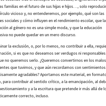
as familias en el futuro de sus hijas e hijos…, solo reproduc
írculo vicioso y, no entenderemos, por ejemplo, qué son las
es sociales y cómo influyen en el rendimiento escolar, que la
nción al género no es una simple moda, y que la educación
lusiva no puede quedar en un mero discurso.
inar la exclusión, o, por lo menos, no contribuir a ella, requi
mación, si es que no deseamos ser verdugos ni responsables
que no queremos serlo. ¿Queremos convertirnos en los malos
entes que tuvimos, y que aún recordamos con sentimientos
cisamente agradables? Aportamos este material, en format
o, para contribuir al sentido crítico, a la emancipación, al deb
uestionamiento y a la escritura que pretende ir más allá de l
ticamente correcto, incluso.