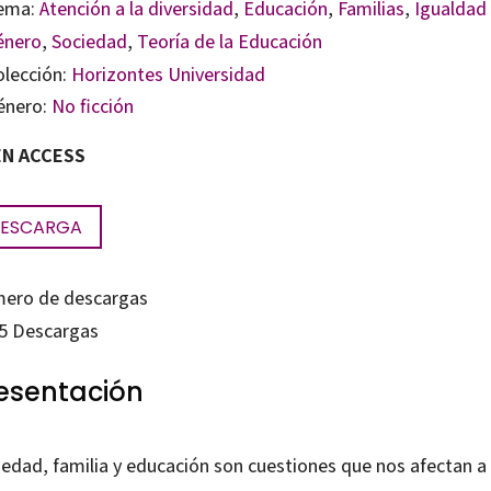
ema:
Atención a la diversidad
,
Educación
,
Familias
,
Igualdad
énero
,
Sociedad
,
Teoría de la Educación
olección:
Horizontes Universidad
énero:
No ficción
N ACCESS
ESCARGA
ero de descargas
5
Descargas
esentación
iedad, familia y educación son cuestiones que nos afectan a