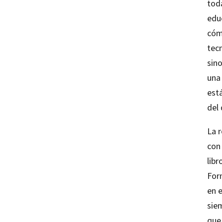
tod
educ
cóm
tecn
sino
una 
est
del 
La 
con 
lib
For
en e
sie
que