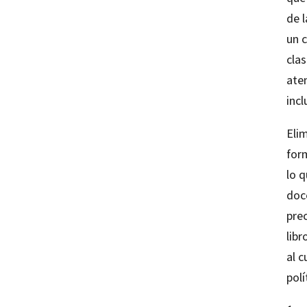
de l
un c
clas
ate
inc
Elim
for
lo 
doc
pre
libr
al c
polí