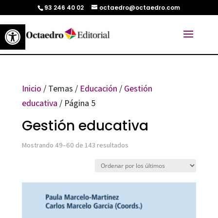
93 246 40 02
octaedro@octaedro.com
Abrir barra de herramientas
Inicio
/ Temas /
Educación
/
Gestión
educativa
/ Página 5
Gestión educativa
Ordenado
Mostrando 49–60 de 143 resultados
por
los
últimos