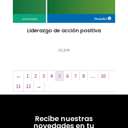
Liderazgo de acción positiva
20,80
€
←
1
2
3
4
5
6
7
8
…
10
11
12
→
Recibe nuestras
novedades en tu