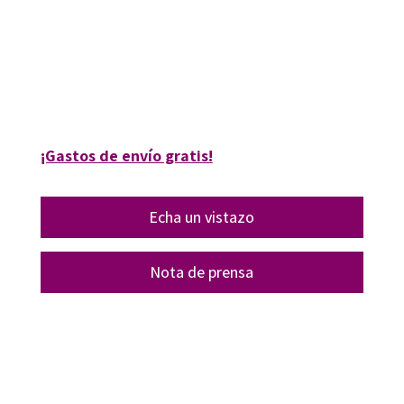
9788419023865
9788419023872
16362-0
16362-4
¡Gastos de envío gratis!
Echa un vistazo
Nota de prensa