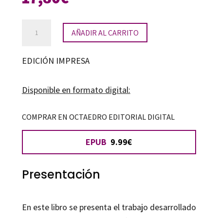
Investigar
AÑADIR AL CARRITO
e
innovar
EDICIÓN IMPRESA
en
la
Disponible en formato digital:
era
digital
COMPRAR EN OCTAEDRO EDITORIAL DIGITAL
cantidad
EPUB
9.99€
Presentación
En este libro se presenta el trabajo desarrollado