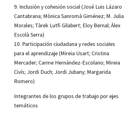
9. Inclusión y cohesión social (José Luis Lázaro
Cantabrana; Mònica Sanromà Giménez; M. Julia
Morales; Tàrek Lutfi Gilabert; Eloy Bernal; Àlex
Escolà Serra)
10. Participación ciudadana y redes sociales
para el aprendizaje (Mireia Usart; Cristina
Mercader; Carme Hernández-Escolano; Mireia
Civís; Jordi Duch; Jordi Jubany; Margarida
Romero)
Integrantes de los grupos de trabajo por ejes
temáticos
José Luis Lázaro Cantabrana; Mercè Gisbert Cervera; Vanessa Esteve-
González