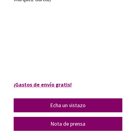
Analía Elizabeth Leite Méndez; José Ignacio Rivas-Flores; Pablo Cortés
González
9788418819674
9788418819681
6307-0
16307-4
¡Gastos de envío gratis!
Echa un vistazo
Nota de prensa