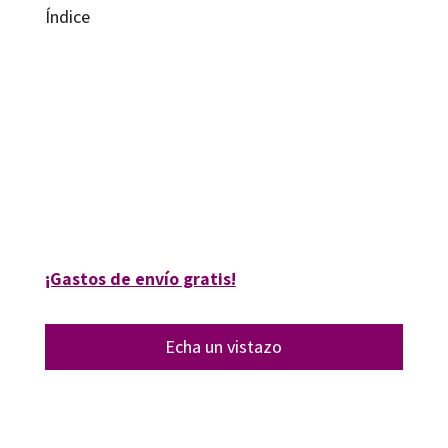
Índice
Juan Larbán Vera
9788499213378
9788499214207
6024-0
6024-1
¡Gastos de envío gratis!
Echa un vistazo