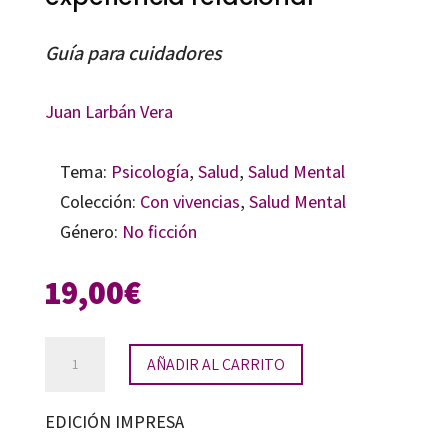
Guía para cuidadores
Juan Larbán Vera
Tema:
Psicología
,
Salud
,
Salud Mental
Colección:
Con vivencias
,
Salud Mental
Género:
No ficción
19,00
€
Vivir
AÑADIR AL CARRITO
con
el
EDICIÓN IMPRESA
autismo,