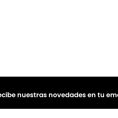
99214368
99216089
ecibe nuestras novedades en tu ema