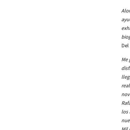
Alo
ayu
exha
biog
Del
Me 
dis
lle
rea
nov
Rafa
los 
nue
Mil 