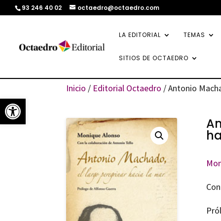
93 246 40 02
octaedro@octaedro.com
LA EDITORIAL
TEMAS
SITIOS DE OCTAEDRO
Inicio
/
Editorial Octaedro
/ Antonio Macha
Abrir barra de herramientas
An
ha
Mon
Con
Pró