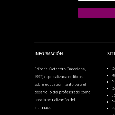
INFORMACIÓN
SIT
Oc
Editorial Octaedro (Barcelona,
Mú
1992) especializada en libros
P
sobre educación, tanto para el
O
desarrollo del profesorado como
Ed
para la actualización del
Pr
alumnado.
Ps