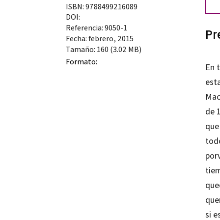
can
ISBN: 9788499216089
DOI:
Referencia: 9050-1
Pr
Fecha: febrero, 2015
Tamaño: 160 (3.02 MB)
Formato:
En t
est
Mac
de 
que 
todo
porv
tie
que
que
si e