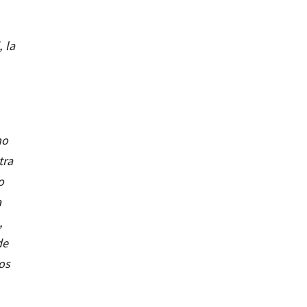
 la
mo
tra
o
a
,
de
tos