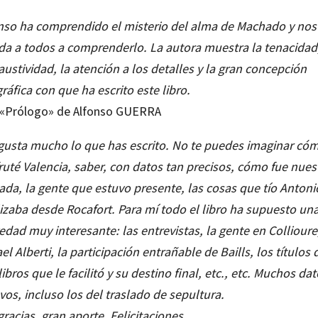
nso ha comprendido el misterio del alma de Machado y nos
da a todos a comprenderlo. La autora muestra la tenacidad,
ustividad, la atención a los detalles y la gran concepción
ráfica con que ha escrito este libro.
 «Prólogo» de Alfonso GUERRA
gusta mucho lo que has escrito. No te puedes imaginar có
fruté Valencia, saber, con datos tan precisos, cómo fue nues
gada, la gente que estuvo presente, las cosas que tío Antoni
lizaba desde Rocafort. Para mí todo el libro ha supuesto un
edad muy interesante: las entrevistas, la gente en Collioure
el Alberti, la participación entrañable de Baills, los títulos 
libros que le facilitó y su destino final, etc., etc. Muchos da
vos, incluso los del traslado de sepultura.
gracias, gran aporte. Felicitaciones,