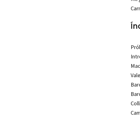
Car
Ín
Pró
Int
Mad
Val
Bar
Bar
Col
Cam
Moniq