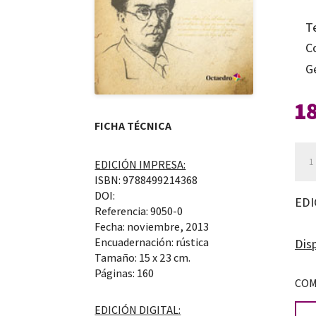
T
C
G
1
FICHA TÉCNICA
Ant
EDICIÓN IMPRESA:
Mac
ISBN: 9788499214368
el
DOI:
EDI
Referencia: 9050-0
lar
Fecha: noviembre, 2013
pere
Encuadernación: rústica
Disp
hac
Tamaño: 15 x 23 cm.
Páginas: 160
la
COM
mar
EDICIÓN DIGITAL: