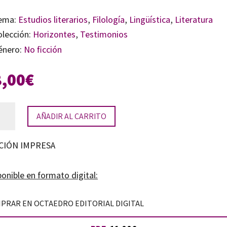
ema:
Estudios literarios
,
Filología
,
Lingüística
,
Literatura
olección:
Horizontes
,
Testimonios
énero:
No ficción
8,00
€
onio
AÑADIR AL CARRITO
hado,
CIÓN IMPRESA
go
grinar
onible en formato digital:
ia
PRAR EN OCTAEDRO EDITORIAL DIGITAL