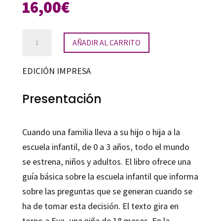
16,00
€
Nos
AÑADIR AL CARRITO
estrenamos
en
EDICIÓN IMPRESA
la
escuela
Presentación
infantil
cantidad
Cuando una familia lleva a su hijo o hija a la
escuela infantil, de 0 a 3 años, todo el mundo
se estrena, niños y adultos. El libro ofrece una
guía básica sobre la escuela infantil que informa
sobre las preguntas que se generan cuando se
ha de tomar esta decisión. El texto gira en
torno a Eva, una niña de 18 meses. En la