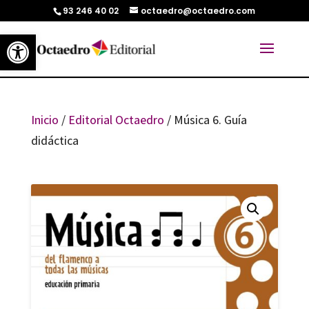
93 246 40 02
octaedro@octaedro.com
Abrir barra de herramientas
Inicio
/
Editorial Octaedro
/ Música 6. Guía
didáctica