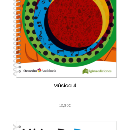
Música 4
13,80
€