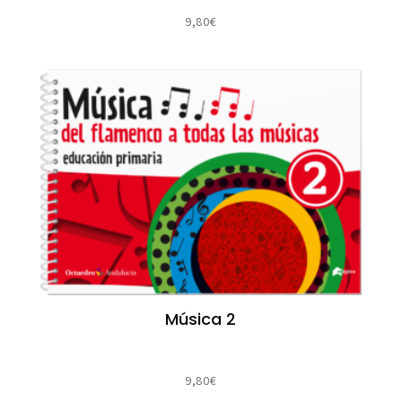
9,80
€
Música 2
9,80
€