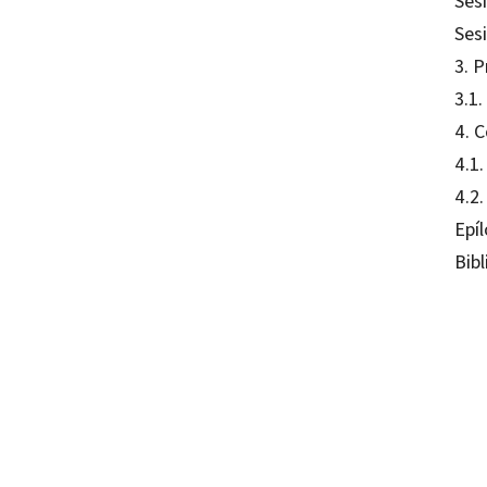
Sesi
Sesi
3. 
3.1.
4. C
4.1
4.2
Epí
Bibl
Alfred
97884
97884
10133-
10133-