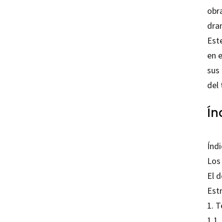
obra
dra
Este
en e
sus
del 
Ín
Índi
Los
El 
Estr
1. T
1.1.