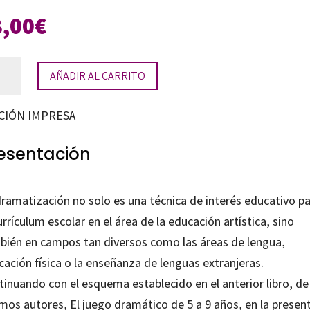
8,00
€
AÑADIR AL CARRITO
mática
tiva
CIÓN IMPRESA
esentación
dramatización no solo es una técnica de interés educativo p
s
urrículum escolar en el área de la educación artística, sino
tidad
bién en campos tan diversos como las áreas de lengua,
ación física o la enseñanza de lenguas extranjeras.
inuando con el esquema establecido en el anterior libro, de
mos autores, El juego dramático de 5 a 9 años, en la presen