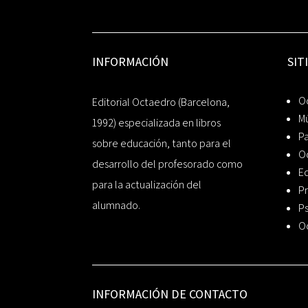
INFORMACIÓN
SIT
Oc
Editorial Octaedro (Barcelona,
Mú
1992) especializada en libros
P
sobre educación, tanto para el
O
desarrollo del profesorado como
Ed
para la actualización del
Pr
alumnado.
Ps
O
INFORMACIÓN DE CONTACTO