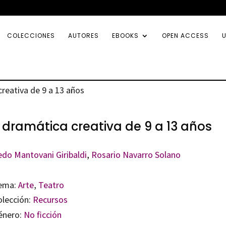
COLECCIONES
AUTORES
EBOOKS
OPEN ACCESS
U
creativa de 9 a 13 años
 dramática creativa de 9 a 13 años
edo Mantovani Giribaldi
,
Rosario Navarro Solano
ema:
Arte
,
Teatro
olección:
Recursos
énero:
No ficción