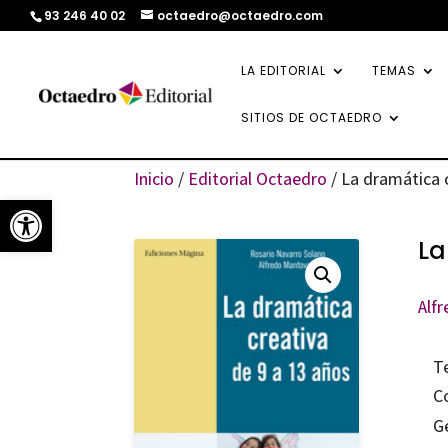
93 246 40 02
octaedro@octaedro.com
LA EDITORIAL
TEMAS
SITIOS DE OCTAEDRO
Inicio
/
Editorial Octaedro
/ La dramática 
Abrir barra de herramientas
La
Alfr
T
C
G