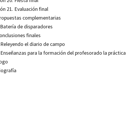
ón 20. Fiesta final
ón 21. Evaluación final
Propuestas complementarias
 Batería de disparadores
onclusiones finales
. Releyendo el diario de campo
. Enseñanzas para la formación del profesorado la práctica
logo
iografía
o Mantovani; Rosario Navarro Solano
95345998
94153211
0
1