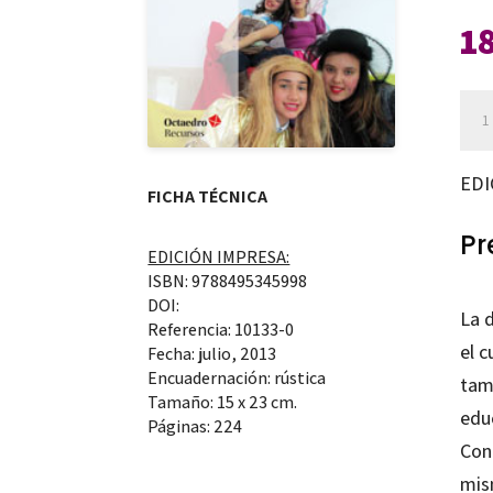
1
La
dra
crea
EDI
FICHA TÉCNICA
de
9
Pr
EDICIÓN IMPRESA:
a
ISBN: 9788495345998
13
DOI:
La 
Referencia: 10133-0
año
el c
Fecha: julio, 2013
can
Encuadernación: rústica
tam
Tamaño: 15 x 23 cm.
educ
Páginas: 224
Cont
mis