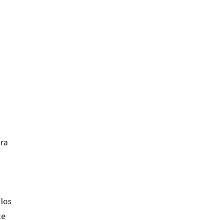
ara
 los
te