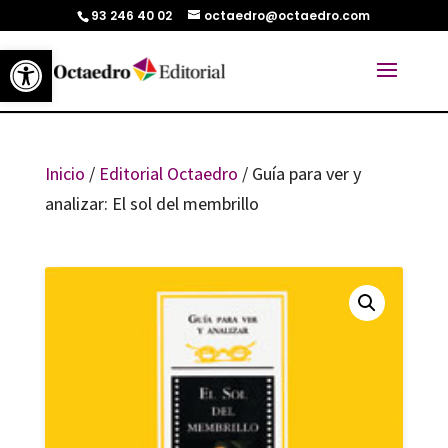
93 246 40 02
octaedro@octaedro.com
Abrir barra de herramientas
Inicio
/
Editorial Octaedro
/ Guía para ver y
analizar: El sol del membrillo