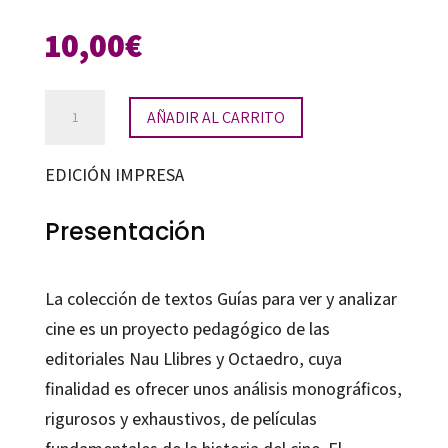
10,00
€
Guía
AÑADIR AL CARRITO
para
ver
EDICIÓN IMPRESA
y
analizar:
Presentación
El
sol
La colección de textos Guías para ver y analizar
del
cine es un proyecto pedagógico de las
membrillo
editoriales Nau Llibres y Octaedro, cuya
cantidad
finalidad es ofrecer unos análisis monográficos,
rigurosos y exhaustivos, de películas