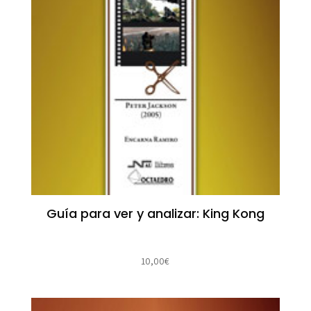
Guía para ver y analizar: King Kong
10,00
€