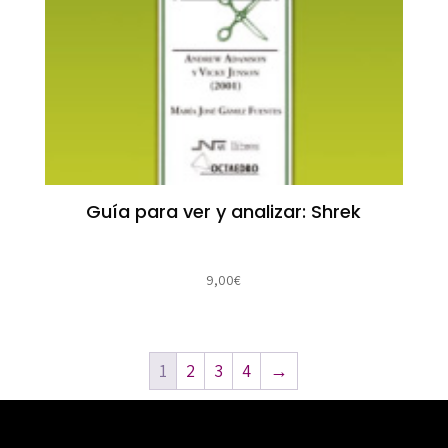
Guía para ver y analizar: Shrek
9,00
€
1
2
3
4
→