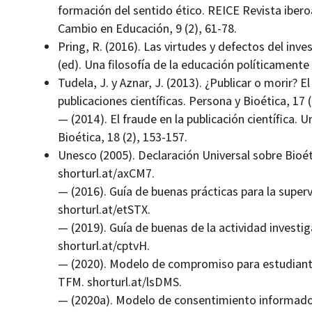
formación del sentido ético. REICE Revista ibero
Cambio en Educación, 9 (2), 61-78.
Pring, R. (2016). Las virtudes y defectos del inve
(ed). Una filosofía de la educación políticament
Tudela, J. y Aznar, J. (2013). ¿Publicar o morir? El
publicaciones científicas. Persona y Bioética, 17 (
— (2014). El fraude en la publicación científica.
Bioética, 18 (2), 153-157.
Unesco (2005). Declaración Universal sobre Bio
shorturl.at/axCM7.
— (2016). Guía de buenas prácticas para la supervi
shorturl.at/etSTX.
— (2019). Guía de buenas de la actividad investi
shorturl.at/cptvH.
— (2020). Modelo de compromiso para estudiante
TFM. shorturl.at/lsDMS.
— (2020a). Modelo de consentimiento informado