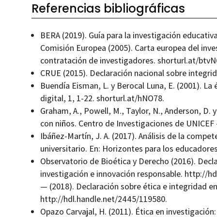
Referencias bibliográficas
BERA (2019). Guía para la investigación educativa
Comisión Europea (2005). Carta europea del inve
contratación de investigadores. shorturl.at/btvN
CRUE (2015). Declaración nacional sobre integrid
Buendía Eisman, L. y Berocal Luna, E. (2001). La 
digital, 1, 1-22. shorturl.at/hNO78.
Graham, A., Powell, M., Taylor, N., Anderson, D. y 
con niños. Centro de Investigaciones de UNICEF 
Ibáñez-Martín, J. A. (2017). Análisis de la compe
universitario. En: Horizontes para los educadores
Observatorio de Bioética y Derecho (2016). Decla
investigación e innovación responsable. http://h
— (2018). Declaración sobre ética e integridad en 
http://hdl.handle.net/2445/119580.
Opazo Carvajal, H. (2011). Ética en investigación