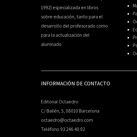
Mú
1992) especializada en libros
P
sobre educación, tanto para el
O
desarrollo del profesorado como
Ed
para la actualización del
Pr
alumnado.
Ps
O
INFORMACIÓN DE CONTACTO
Editorial Octaedro
C/ Bailén, 5, 08010 Barcelona
octaedro@octaedro.com
Teléfono 93 246 40 02