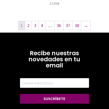
17,00
€
1
2
3
4
…
36
37
38
→
Recibe nuestras
novedades en tu
email
SUSCRÍBETE