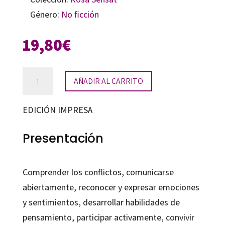
Género:
No ficción
19,80
€
Guía
AÑADIR AL CARRITO
de
mediación
EDICIÓN IMPRESA
escolar
cantidad
Presentación
Comprender los conflictos, comunicarse
abiertamente, reconocer y expresar emociones
y sentimientos, desarrollar habilidades de
pensamiento, participar activamente, convivir