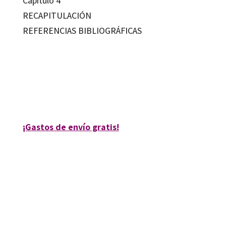
Capítulo 4
RECAPITULACIÓN
REFERENCIAS BIBLIOGRÁFICAS
Francisco José Sánchez García
9788499212104
11016-0
¡Gastos de envío gratis!