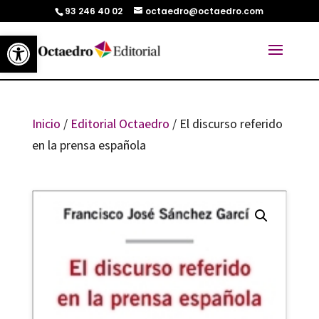
93 246 40 02
octaedro@octaedro.com
Abrir barra de herramientas
Inicio
/
Editorial Octaedro
/ El discurso referido
en la prensa española