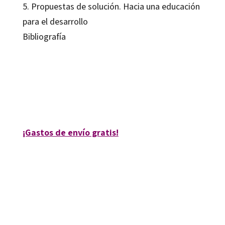
5. Propuestas de solución. Hacia una educación
para el desarrollo
Bibliografía
Antoni J. Colom Cañellas
9788480634588
10403-0
¡Gastos de envío gratis!