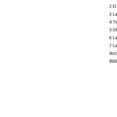
2 El
3 La
4 Te
5 Ob
6 La
7 La
Not
Bibl
Arthur
97884
16104-