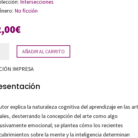
olección:
Intersecciones
énero:
No ficción
2,00
€
AÑADIR AL CARRITO
nición
CIÓN IMPRESA
tidad
esentación
utor explica la naturaleza cognitiva del aprendizaje en las ar
uales, desterrando la concepción del arte como algo
lusivamente emocional; se plantea cómo los recientes
cubrimientos sobre la mente y la inteligencia determinan