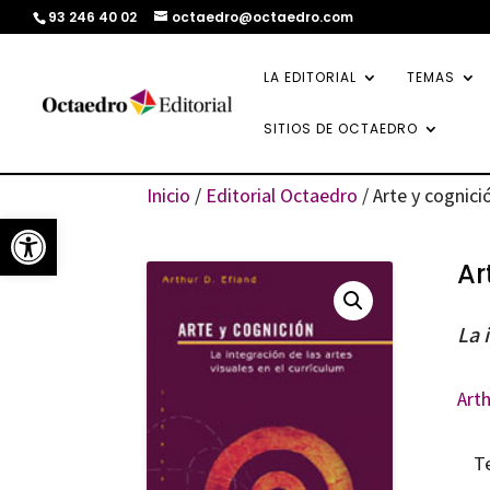
93 246 40 02
octaedro@octaedro.com
LA EDITORIAL
TEMAS
SITIOS DE OCTAEDRO
Inicio
/
Editorial Octaedro
/ Arte y cognici
Abrir barra de herramientas
Ar
La 
Arth
T