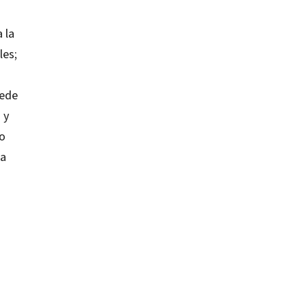
 la
les;
uede
 y
lo
la