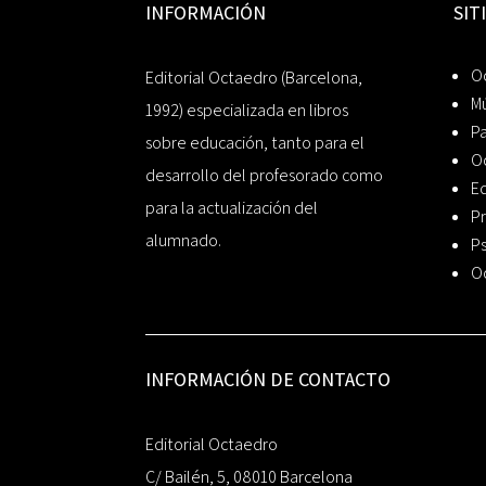
INFORMACIÓN
SIT
Oc
Editorial Octaedro (Barcelona,
Mú
1992) especializada en libros
P
sobre educación, tanto para el
O
desarrollo del profesorado como
Ed
para la actualización del
Pr
alumnado.
Ps
O
INFORMACIÓN DE CONTACTO
Editorial Octaedro
C/ Bailén, 5, 08010 Barcelona