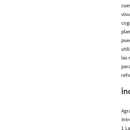
cues
visu
cogn
plan
pued
util
las 
para
ref
Ín
Agr
Intr
1 L