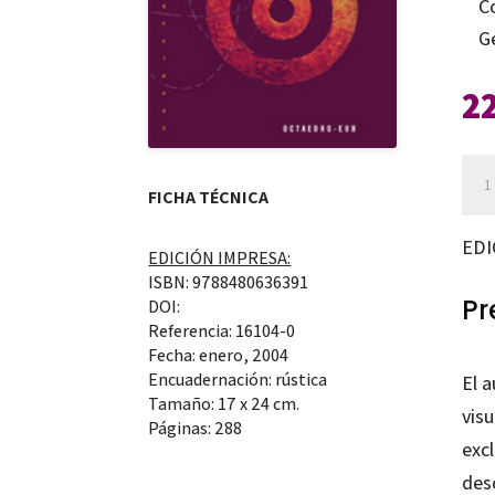
C
G
2
Arte
FICHA TÉCNICA
y
cog
EDI
EDICIÓN IMPRESA:
can
ISBN: 9788480636391
Pr
DOI:
Referencia: 16104-0
Fecha: enero, 2004
Encuadernación: rústica
El a
Tamaño: 17 x 24 cm.
vis
Páginas: 288
exc
des