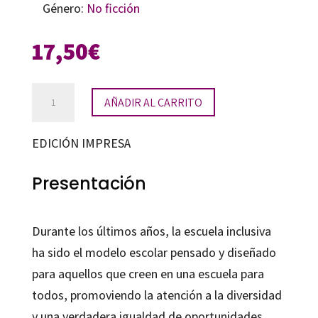
Género:
No ficción
17,50
€
Aprender
AÑADIR AL CARRITO
juntos,
alumnos
EDICIÓN IMPRESA
diferentes
cantidad
Presentación
Durante los últimos años, la escuela inclusiva
ha sido el modelo escolar pensado y diseñado
para aquellos que creen en una escuela para
todos, promoviendo la atención a la diversidad
y una verdadera igualdad de oportunidades.