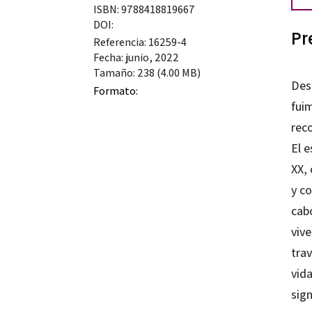
ISBN: 9788418819667
en
DOI:
Pr
edu
Referencia: 16259-4
supe
Fecha: junio, 2022
Tamaño: 238 (4.00 MB)
can
Des
Formato:
fui
reco
El e
XX,
y c
cab
viv
tra
vida
sign