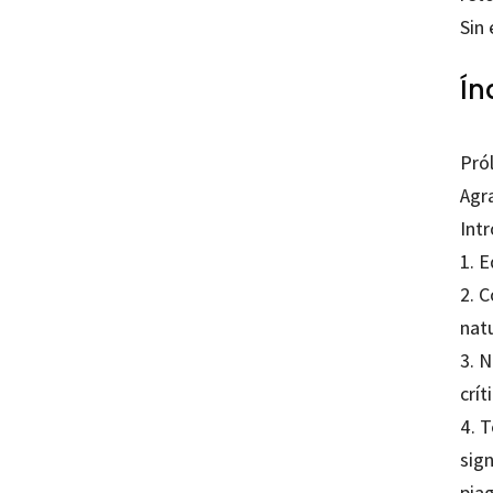
Sin
Ín
Pró
Agr
Int
1. E
2. C
nat
3. 
crít
4. T
sign
pia