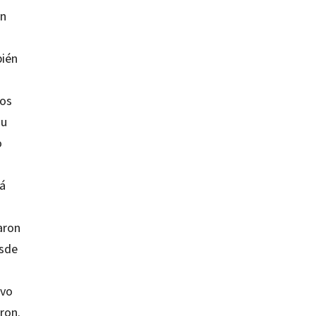
ón
bién
los
su
o
rá
aron
esde
evo
ron.