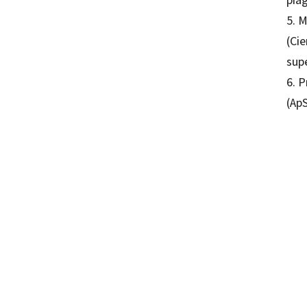
5. 
(Ci
sup
6. P
(Ap
Maider
97884
97884
16259
16259