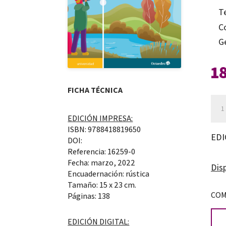
T
C
G
1
FICHA TÉCNICA
Nue
est
EDICIÓN IMPRESA:
ISBN: 9788418819650
par
EDI
DOI:
la
Referencia: 16259-0
ens
Fecha: marzo, 2022
Disp
Encuadernación: rústica
de
Tamaño: 15 x 23 cm.
las
COM
Páginas: 138
cien
EDICIÓN DIGITAL:
nat