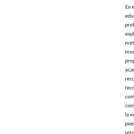
En 
edu
prof
expl
met
mod
pro
aca
rec
reco
com
com
la e
pue
ret