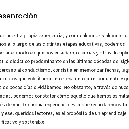
esentación
cación
rior
tidad
de nuestra propia experiencia, y como alumnos y alumnas q
mos a lo largo de las distintas etapas educativas, podemos
rdar el modo en que nos enseñaron ciencias y otras discipli
stilo didáctico predominante en las últimas décadas del sigl
 cercano al conductismo, consistía en memorizar fechas, lug
onceptos que volcábamos en el examen correspondiente y qu
o de pocos días olvidábamos. No obstante, a través de nues
encias, podemos constatar cómo aquello que hemos asimila
vés de nuestra propia experiencia es lo que recordaremos tod
 y ese, queridos lectores, es el propósito de un aprendizaje
ificativo y sostenible.