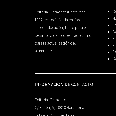
Oc
Editorial Octaedro (Barcelona,
Mú
1992) especializada en libros
P
sobre educación, tanto para el
O
desarrollo del profesorado como
Ed
para la actualización del
Pr
alumnado.
Ps
O
INFORMACIÓN DE CONTACTO
Editorial Octaedro
C/ Bailén, 5, 08010 Barcelona
octaedro@octaedro.com