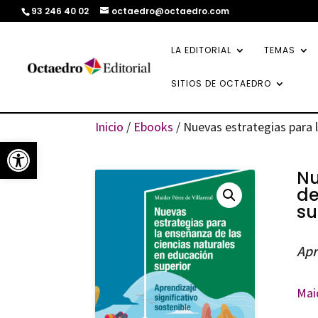
93 246 40 02
octaedro@octaedro.com
LA EDITORIAL
TEMAS
SITIOS DE OCTAEDRO
Inicio
/
Ebooks
/ Nuevas estrategias para 
Abrir barra de herramientas
Nu
de
su
Apr
Maid