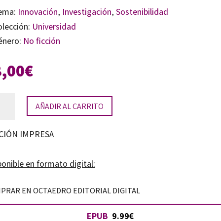
ema:
Innovación
,
Investigación
,
Sostenibilidad
olección:
Universidad
énero:
No ficción
8,00
€
vas
AÑADIR AL CARRITO
rategias
a
CIÓN IMPRESA
eñanza
onible en formato digital:
PRAR EN OCTAEDRO EDITORIAL DIGITAL
cias
EPUB
9.99€
urales