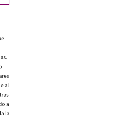
ue
nas.
o
ares
e al
tras
do a
a la