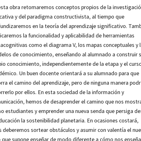
esta obra retomaremos conceptos propios de la investigaci
cativa y del paradigma constructivista, al tiempo que
undizaremos en la teoría del aprendizaje significativo. Tam
icaremos la funcionalidad y aplicabilidad de herramientas
acognitivas como el diagrama V, los mapas conceptuales y 
elos de conocimiento, enseñando al alumnado a construir 
pio conocimiento, independientemente de la etapa y el curs
démico. Un buen docente orientará a su alumnado para que
orra el camino del aprendizaje, pero de ninguna manera pod
rrerlo por ellos. En esta sociedad de la información y
unicación, hemos de desaprender el camino que nos mostr
o estudiantes y emprender una nueva senda que persiga d
ducación la sostenibilidad planetaria. En ocasiones costará,
s deberemos sortear obstáculos y asumir con valentía el nu
o que supone enseñar de modo diferente a cómo nos enseña