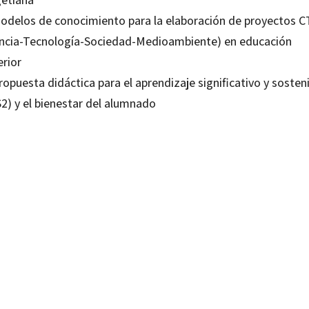
Modelos de conocimiento para la elaboración de proyectos C
encia-Tecnología-Sociedad-Medioambiente) en educación
erior
ropuesta didáctica para el aprendizaje significativo y sosten
S2) y el bienestar del alumnado
 Pérez de Villarreal
18819650
18819667
-0
-4