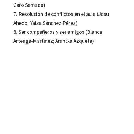
Caro Samada)
7. Resolución de conflictos en el aula (Josu
Ahedo; Yaiza Sánchez Pérez)
8. Ser compañeros y ser amigos (Blanca
Arteaga-Martínez; Arantxa Azqueta)
Ángela Martín-Gutiérrez; Blanca Arteaga-Martinez; Josu Ahedo Ruiz
9788419312099
09132-1